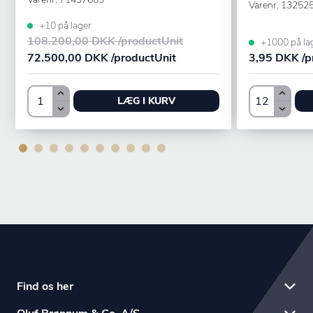
Varenr.
13252
+10 på lager
108.200,00 DKK /productUnit
+1000 på la
72.500,00 DKK /productUnit
3,95 DKK /p
LÆG I KURV
Find os her