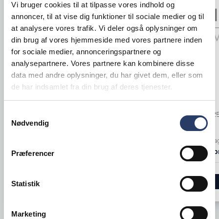
Vi bruger cookies til at tilpasse vores indhold og
annoncer, til at vise dig funktioner til sociale medier og til
at analysere vores trafik. Vi deler også oplysninger om
din brug af vores hjemmeside med vores partnere inden
for sociale medier, annonceringspartnere og
Rational
BSTK
analysepartnere. Vores partnere kan kombinere disse
Kombiovn
Teske P1
data med andre oplysninger, du har givet dem, eller som
de har indsamlet fra din brug af deres tjenester.
iCombi Pro 10 x 1/1 GN
L: 140 mm
Højrehængt, El
Rustfrit Stål
Varenr.
71437603
Samtykkevalg
Varenr.
13252
Nødvendig
+10 på lager
108.200,00 DKK /productUnit
+1000 på la
72.500,00 DKK /productUnit
3,95 DKK /p
Præferencer
LÆG I KURV
Statistik
Marketing