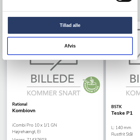
TILBEHØR
Tillad alle
Tilbud
Tilbud
Afvis
Rational
BSTK
Kombiovn
Teske P1
iCombi Pro 10 x 1/1 GN
L: 140 mm
Højrehængt, El
Rustfrit Stål
Varenr.
71437603