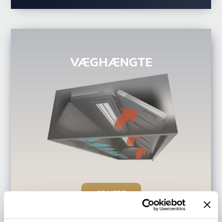
VÆGHÆNGTE
SE MERE