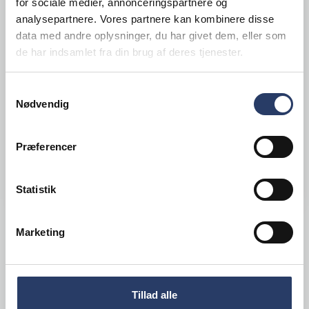
for sociale medier, annonceringspartnere og
analysepartnere. Vores partnere kan kombinere disse
Scholl
data med andre oplysninger, du har givet dem, eller som
Varmebro Scholl 29120 Loft
de har indsamlet fra din brug af deres tjenester.
med 2 mtr. kæder
Samtykkevalg
Varenr.
OUT01732
Nødvendig
+1 på lager
7.200,00 DKK /productUnit
Præferencer
LÆG I KURV
Statistik
Marketing
Viser
1
af 1
INDLÆS FLERE
Tillad alle