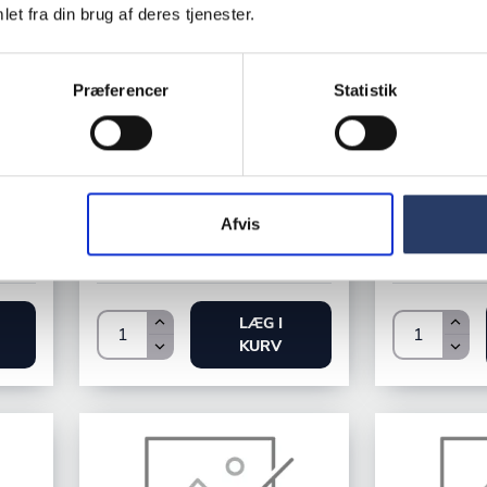
Tefcold
Scandomestic
et fra din brug af deres tjenester.
Vinkøleska
Vinkøleskab 2 zoner
SC85 BLACK
SV 91 X, 36 flasker
Præferencer
Statistik
4 vinhylder i m
Varenr.
72097427
Varenr.
73929
Bestillingsvare - Forventet
Bestillingsv
Afvis
leveringstid 21 hverdage
leveringstid 1
Unit
9.180,00 DKK /productUnit
3.880,00 D
LÆG I
KURV