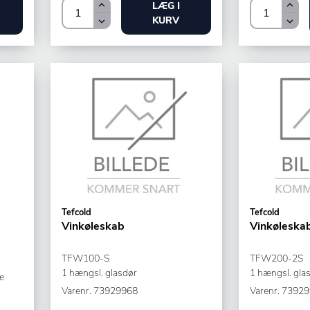
LÆG I
KURV
Tefcold
Tefcold
Vinkøleskab
Vinkøleska
TFW100-S
TFW200-2S
1 hængsl. glasdør
1 hængsl. gla
e
Varenr.
73929968
Varenr.
73929