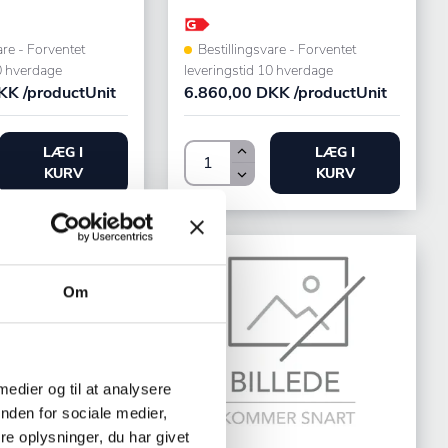
are - Forventet
Bestillingsvare - Forventet
0 hverdage
leveringstid 10 hverdage
KK /productUnit
6.860,00 DKK /productUnit
LÆG I
LÆG I
KURV
KURV
Om
 medier og til at analysere
nden for sociale medier,
e oplysninger, du har givet