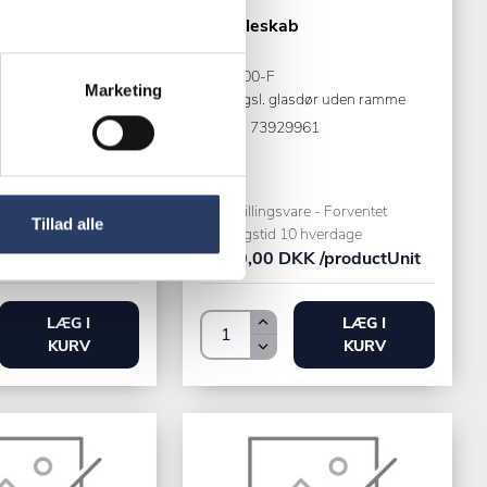
Tefcold
b
Vinkøleskab
TFW200-F
Marketing
etal
1 hængsl. glasdør uden ramme
880
Varenr.
73929961
are - Forventet
Bestillingsvare - Forventet
Tillad alle
0 hverdage
leveringstid 10 hverdage
KK /productUnit
6.930,00 DKK /productUnit
LÆG I
LÆG I
KURV
KURV