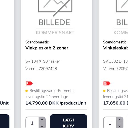
Scandomestic
Scandomestic
Vinkøleskab 2 zoner
Vinkøleskab
SV 104 X, 90 flasker
SV 1382 B, 138
Varenr.
72097428
Varenr.
72097
Bestillingsvare - Forventet
Bestillingsv
leveringstid 21 hverdage
leveringstid 2
Unit
14.790,00 DKK /productUnit
17.850,00 
LÆG I
KURV