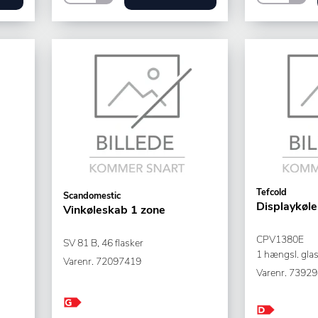
Tefcold
Scandomestic
Displaykøle
Vinkøleskab 1 zone
CPV1380E
SV 81 B, 46 flasker
1 hængsl. gla
Varenr.
72097419
Varenr.
73929