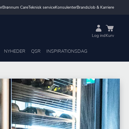
er
Brønnum Care
Teknisk service
Konsulenter
Brands
Job & Karriere
Log ind
Kurv
NYHEDER
QSR
INSPIRATIONSDAG