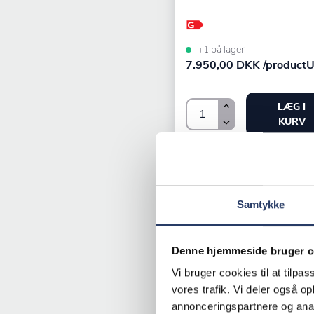
+1 på lager
7.950,00 DKK /productU
LÆG I
KURV
Samtykke
Denne hjemmeside bruger c
Vi bruger cookies til at tilpas
vores trafik. Vi deler også 
annonceringspartnere og anal