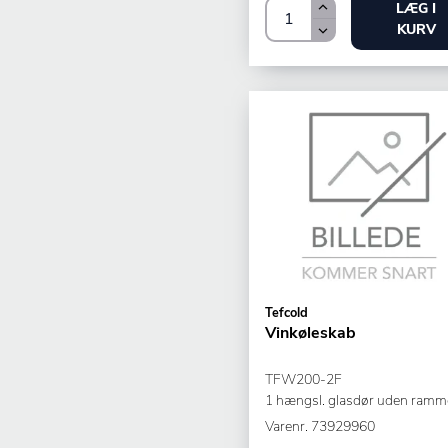
LÆG I
KURV
Tefcold
Vinkøleskab
TFW200-2F
1 hængsl. glasdør uden ramm
Varenr.
73929960