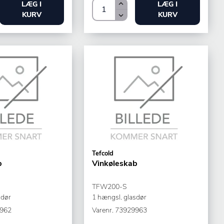
LÆG I
LÆG I
KURV
KURV
Tefcold
b
Vinkøleskab
TFW200-S
sdør
1 hængsl. glasdør
962
Varenr.
73929963