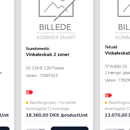
Tefcold
Scandomestic
Vinkøleska
Vinkøleskab 2 zoner
TFW400-2S
SV 124 B, 126 Flasker
e
1 hængsl. gla
Varenr.
72097423
Varenr.
73929
Bestillingsvare - Forventet
Bestillingsv
leveringstid 21 hverdage
leveringstid 1
Unit
18.360,00 DKK /productUnit
13.070,00 