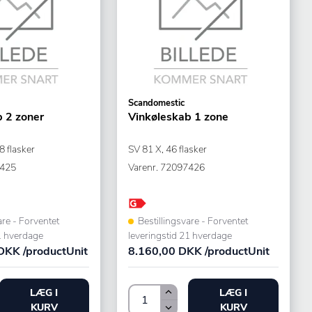
Scandomestic
 2 zoner
Vinkøleskab 1 zone
 flasker
SV 81 X, 46 flasker
425
Varenr.
72097426
are - Forventet
Bestillingsvare - Forventet
1 hverdage
leveringstid 21 hverdage
DKK /productUnit
8.160,00 DKK /productUnit
LÆG I
LÆG I
KURV
KURV