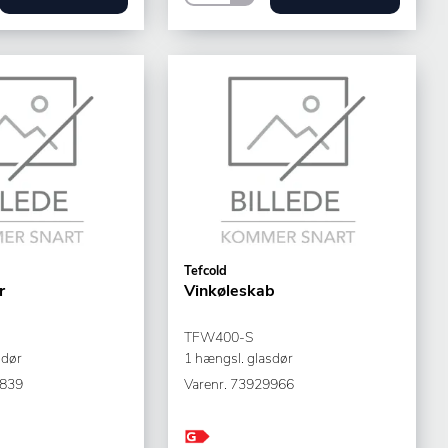
Tefcold
r
Vinkøleskab
TFW400-S
sdør
1 hængsl. glasdør
839
Varenr.
73929966