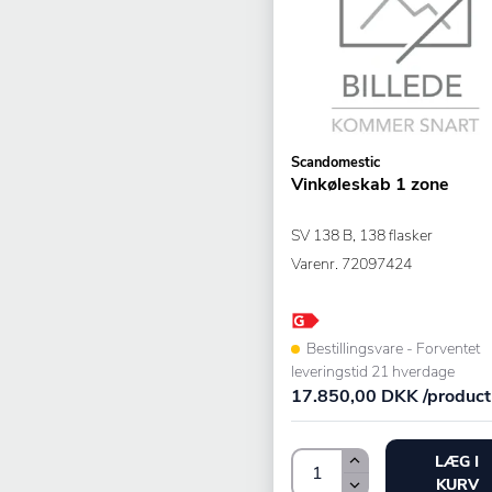
Scandomestic
Vinkøleskab 1 zone
SV 138 B, 138 flasker
Varenr.
72097424
Bestillingsvare - Forventet
leveringstid 21 hverdage
17.850,00 DKK /product
LÆG I
KURV