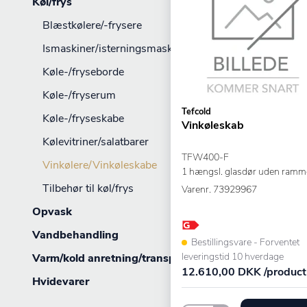
Køl/frys
Blæstkølere/-frysere
Ismaskiner/isterningsmaskiner
Køle-/fryseborde
Køle-/fryserum
Tefcold
Køle-/fryseskabe
Vinkøleskab
Kølevitriner/salatbarer
TFW400-F
Vinkølere/Vinkøleskabe
1 hængsl. glasdør uden ramm
Tilbehør til køl/frys
Varenr.
73929967
Opvask
Vandbehandling
Bestillingsvare - Forventet
leveringstid 10 hverdage
Varm/kold anretning/transport
12.610,00 DKK /product
Hvidevarer