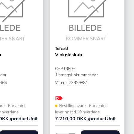
Tefcold
b
Vinkøleskab
CPP1380E
sdør
1 hængsl. skummet dør
964
Varenr.
73929881
are - Forventet
Bestillingsvare - Forventet
0 hverdage
leveringstid 10 hverdage
DKK /productUnit
7.210,00 DKK /productUnit