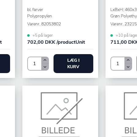
bl. farver
LxBxH: 460x
Polypropylen
Grøn Polyethy
Varenr.
82053802
Varenr.
23215
+5 på lager
+10 på lage
t
702,00 DKK /productUnit
711,00 DKK
LÆG I
KURV