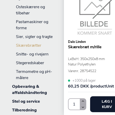
Osteskærere og
tilbehør
Pastamaskiner og
forme
Sier, sigter og tragte
Dalo Linden
Skærebrætter
Skærebræt m/rille
Snitte- og rivejern
LxBxH: 350x250x8 mm
Stegeredskaber
Natur Polyethylen
Varenr.
28754522
Termometre og pH-
målere
+1000 på lager
60,25 DKK /productUnit
Opbevaring &
affaldshåndtering
Stel og service
LÆG I
KURV
Tilberedning