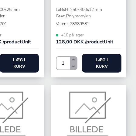
300x25 mm
LxBxH: 250x400x12 mm
len
Grøn Polypropylen
701
Varenr.
28689581
r
+10 på lager
 /productUnit
128,00 DKK /productUnit
LÆG I
LÆG I
KURV
KURV