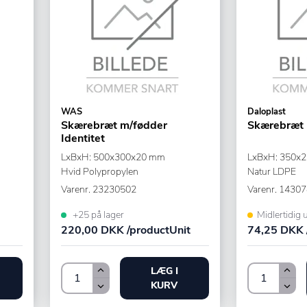
WAS
Daloplast
Skærebræt m/fødder
Skærebræt
Identitet
LxBxH: 500x300x20 mm
LxBxH: 350x
Hvid Polypropylen
Natur LDPE
Varenr.
23230502
Varenr.
14307
+25 på lager
Midlertidig 
220,00 DKK /productUnit
74,25 DKK 
LÆG I
KURV