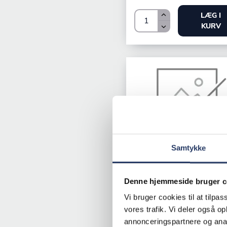
LÆG I
KURV
Samtykke
Daloplast
Skærebræt
Denne hjemmeside bruger c
Vi bruger cookies til at tilpas
LxBxH: 350x250x11 mm
vores trafik. Vi deler også 
Rød LDPE
annonceringspartnere og anal
Varenr.
14308001