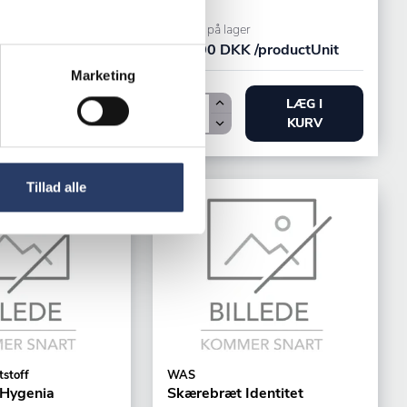
r
+50 på lager
 /productUnit
195,00 DKK /productUnit
Marketing
LÆG I
LÆG I
KURV
KURV
Tillad alle
tstoff
WAS
Hygenia
Skærebræt Identitet