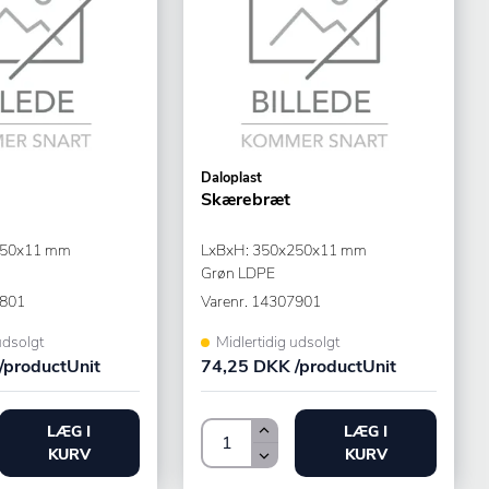
Daloplast
Skærebræt
250x11 mm
LxBxH: 350x250x11 mm
Grøn LDPE
801
Varenr.
14307901
udsolgt
Midlertidig udsolgt
/productUnit
74,25 DKK /productUnit
LÆG I
LÆG I
KURV
KURV