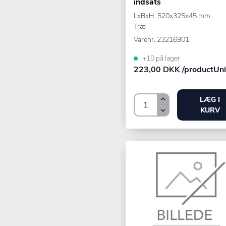
indsats
LxBxH: 520x325x45 mm
Træ
Varenr.
23216901
+10 på lager
223,00 DKK /productUni
LÆG I
KURV