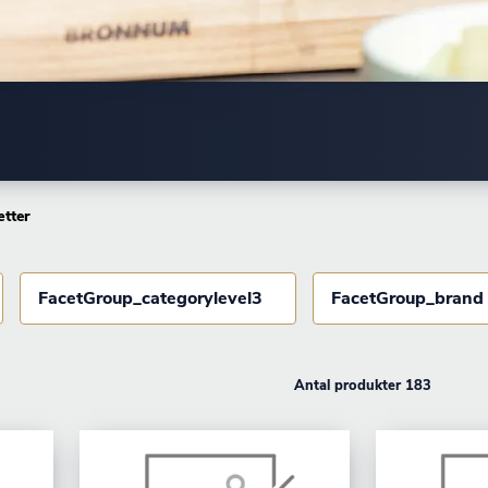
tter
FacetGroup_categorylevel3
FacetGroup_brand
Antal produkter 183