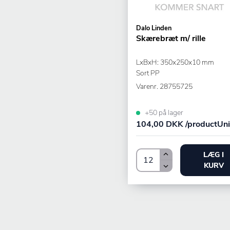
Dalo Linden
Skærebræt m/ rille
LxBxH: 350x250x10 mm
Sort PP
Varenr.
28755725
+50 på lager
104,00 DKK /productUni
LÆG I
KURV