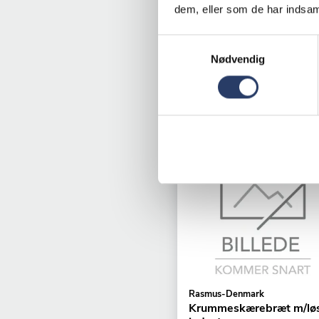
dem, eller som de har indsaml
+1 på lager
74,25 DKK /productUnit
Samtykkevalg
Nødvendig
LÆG I
KURV
Rasmus-Denmark
Krummeskærebræt m/lø