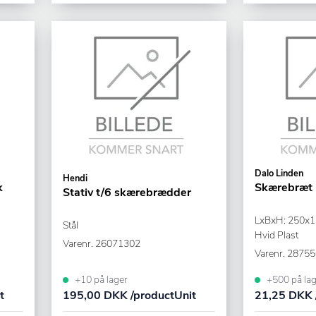
Dalo Linden
Hendi
k
Skærebræt u
Stativ t/6 skærebrædder
LxBxH: 250x
Stål
Hvid Plast
Varenr.
26071302
Varenr.
28755
+10 på lager
+500 på lag
t
195,00 DKK /productUnit
21,25 DKK 