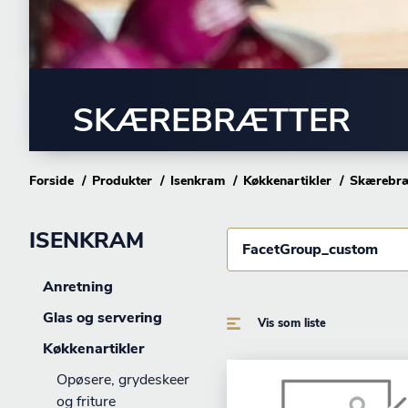
SKÆREBRÆTTER
Forside
Produkter
Isenkram
Køkkenartikler
Skærebræ
ISENKRAM
FacetGroup_custom
Anretning
Glas og servering
Vis som liste
Køkkenartikler
Opøsere, grydeskeer
og friture