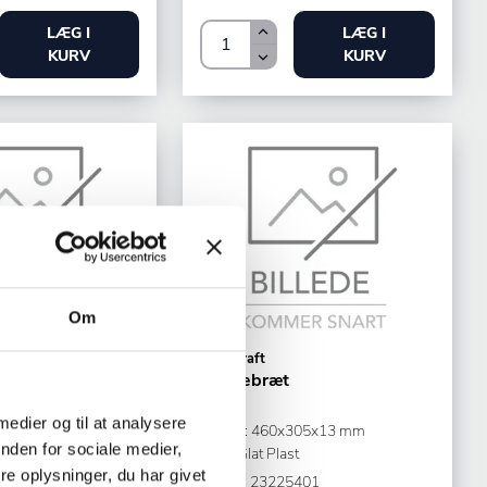
LÆG I
LÆG I
KURV
KURV
Om
Tablecraft
m/fødder
Skærebræt
 medier og til at analysere
400x20 mm
LxBxH: 460x305x13 mm
nden for sociale medier,
ylen
Grøn Glat Plast
e oplysninger, du har givet
201
Varenr.
23225401