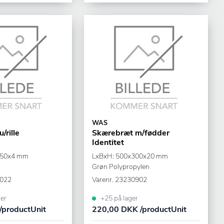
WAS
/rille
Skærebræt m/fødder
Identitet
150x4 mm
LxBxH: 500x300x20 mm
Grøn Polypropylen
022
Varenr.
23230902
er
+25 på lager
/productUnit
220,00 DKK /productUnit