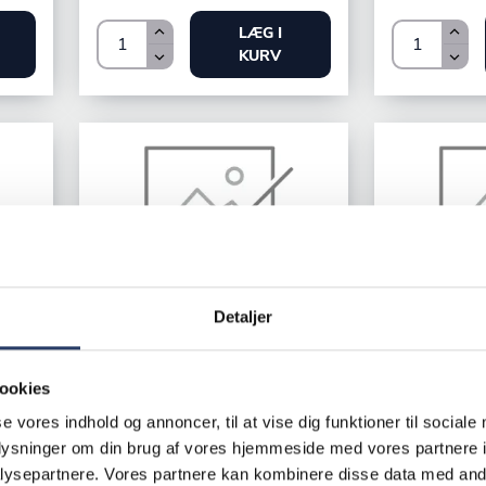
LÆG I
KURV
Detaljer
WAS
WAS
Skærebræt m/fødder
Skærebræt 
ookies
Identitet
Identitet
se vores indhold og annoncer, til at vise dig funktioner til sociale
LxBxH: 500x300x20 mm
LxBxH: 600x
oplysninger om din brug af vores hjemmeside med vores partnere i
Rød Polypropylen
Hvid Polyprop
ysepartnere. Vores partnere kan kombinere disse data med andr
Varenr.
23230602
Varenr.
23216