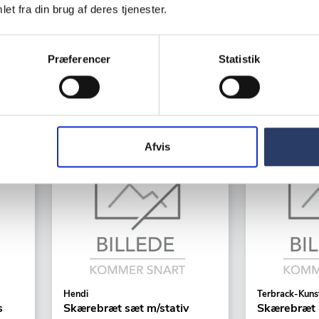
et fra din brug af deres tjenester.
+1 på lager
+25 på lage
220,00 DKK /productUnit
410,00 DKK
Præferencer
Statistik
LÆG I
KURV
Afvis
Hendi
Terbrack-Kuns
s
Skærebræt sæt m/stativ
Skærebræt 