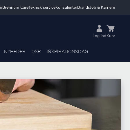
er
Brønnum Care
Teknisk service
Konsulenter
Brands
Job & Karriere
Log ind
Kurv
NYHEDER
QSR
INSPIRATIONSDAG