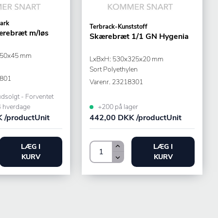
ark
Terbrack-Kunststoff
rebræt m/løs
Skærebræt 1/1 GN Hygenia
250x45 mm
LxBxH: 530x325x20 mm
Sort Polyethylen
801
Varenr.
23218301
udsolgt - Forventet
4 hverdage
+200 på lager
 /productUnit
442,00 DKK /productUnit
LÆG I
LÆG I
KURV
KURV