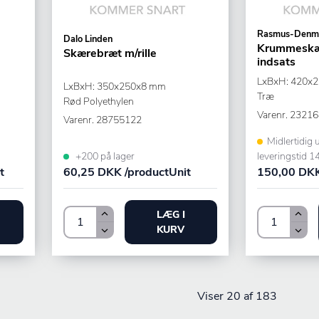
Rasmus-Denm
Dalo Linden
Krummeskæ
Skærebræt m/rille
indsats
LxBxH: 420x
LxBxH: 350x250x8 mm
Træ
Rød Polyethylen
Varenr.
23216
Varenr.
28755122
Midlertidig 
+200 på lager
leveringstid 1
t
60,25 DKK /productUnit
150,00 DKK
LÆG I
KURV
Viser
20
af 183