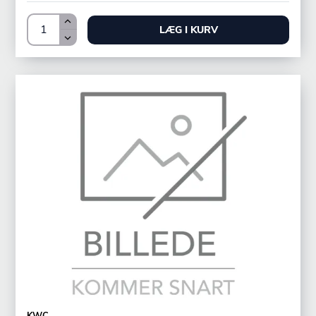
LÆG I KURV