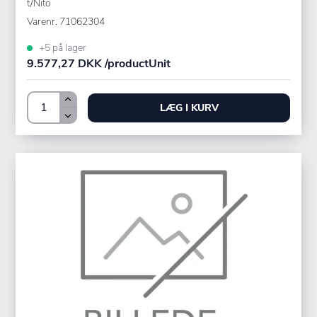
t/Nito
Varenr.
71062304
+5 på lager
9.577,27 DKK /productUnit
LÆG I KURV