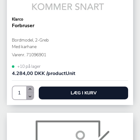
Klarco
Forbruser
Bordmodel, 2-Greb
Med karhane
Varenr.
71096901
+10 på lager
4.284,00 DKK /productUnit
LÆG I KURV