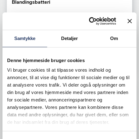
Blandingsbatteri
Gastro, 2-Greb
Varenr.
71084401
+5 på lager
Samtykke
Detaljer
Om
2.420,00 DKK /productUnit
Denne hjemmeside bruger cookies
LÆG I KURV
Vi bruger cookies til at tilpasse vores indhold og
annoncer, til at vise dig funktioner til sociale medier og til
at analysere vores trafik. Vi deler også oplysninger om
din brug af vores hjemmeside med vores partnere inden
for sociale medier, annonceringspartnere og
analysepartnere. Vores partnere kan kombinere disse
data med andre oplysninger, du har givet dem, eller som
de har indsamlet fra din brug af deres tjenester.