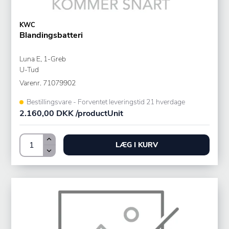
KWC
Blandingsbatteri
Luna E, 1-Greb
U-Tud
Varenr.
71079902
Bestillingsvare - Forventet leveringstid 21 hverdage
2.160,00 DKK /productUnit
LÆG I KURV