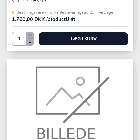
Varenr.
71085713
Bestillingsvare - Forventet leveringstid 21 hverdage
1.760,00 DKK /productUnit
LÆG I KURV