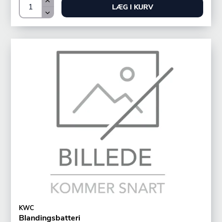
LÆG I KURV
KWC
Blandingsbatteri