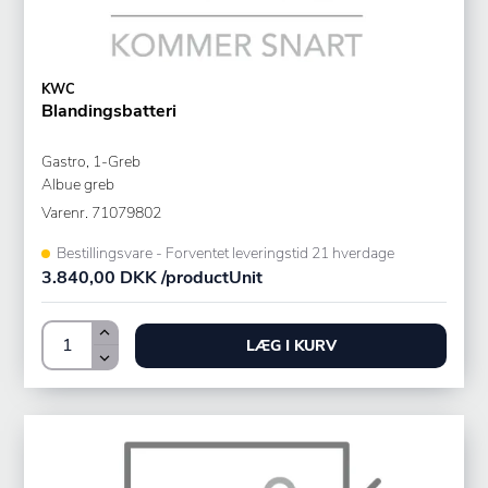
KWC
Blandingsbatteri
Gastro, 1-Greb
Albue greb
Varenr.
71079802
Bestillingsvare - Forventet leveringstid 21 hverdage
3.840,00 DKK /productUnit
LÆG I KURV