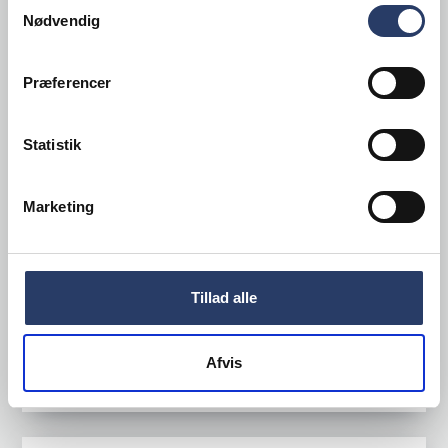
Samtykkevalg
Nødvendig
Præferencer
Statistik
KWC
Blandingsbatteri
Marketing
Smart, Berøringsfri
Varenr.
71084601
+10 på lager
Tillad alle
3.010,00 DKK /productUnit
Afvis
LÆG I KURV