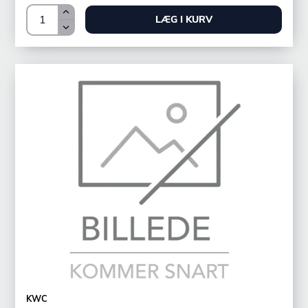
LÆG I KURV
KWC