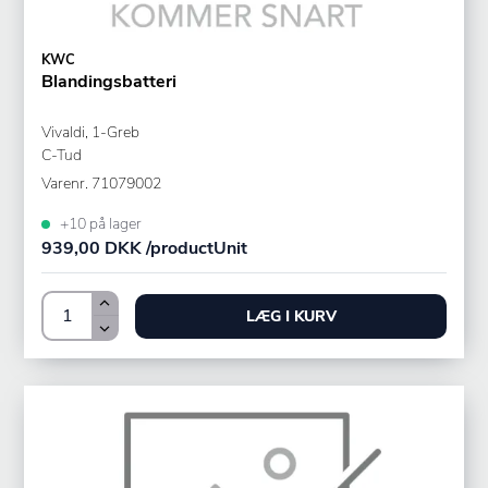
KWC
Blandingsbatteri
Vivaldi, 1-Greb
C-Tud
Varenr.
71079002
+10 på lager
939,00 DKK /productUnit
LÆG I KURV