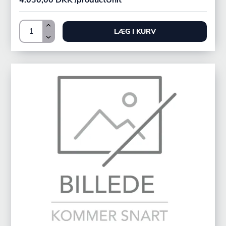
4.030,00 DKK /productUnit
LÆG I KURV