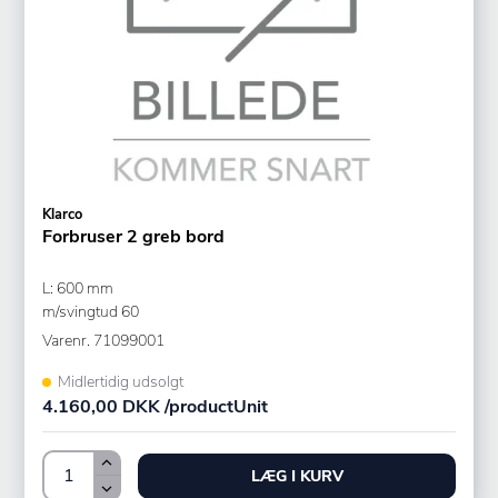
Klarco
Forbruser 2 greb bord
L: 600 mm
m/svingtud 60
Varenr.
71099001
Midlertidig udsolgt
4.160,00 DKK /productUnit
LÆG I KURV