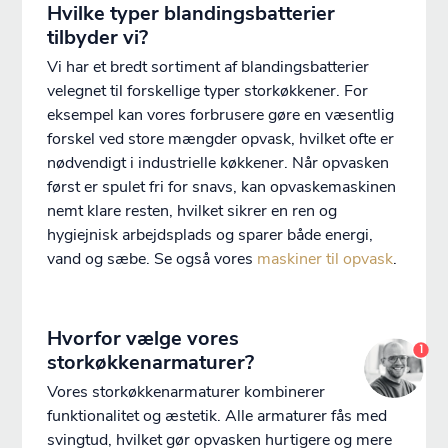
Hvilke typer blandingsbatterier
tilbyder vi?
Vi har et bredt sortiment af blandingsbatterier
velegnet til forskellige typer storkøkkener. For
eksempel kan vores forbrusere gøre en væsentlig
forskel ved store mængder opvask, hvilket ofte er
nødvendigt i industrielle køkkener. Når opvasken
først er spulet fri for snavs, kan opvaskemaskinen
nemt klare resten, hvilket sikrer en ren og
hygiejnisk arbejdsplads og sparer både energi,
vand og sæbe. Se også vores
maskiner til opvask
.
Hvorfor vælge vores
1
storkøkkenarmaturer?
Vores storkøkkenarmaturer kombinerer
funktionalitet og æstetik. Alle armaturer fås med
Du er nu logget ind som {customerName}
svingtud, hvilket gør opvasken hurtigere og mere