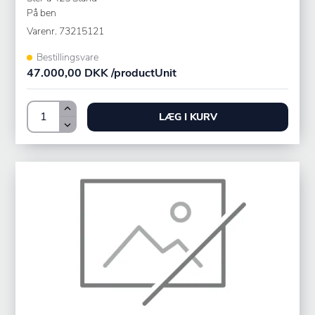
På ben
Varenr.
73215121
Bestillingsvare
47.000,00 DKK /productUnit
LÆG I KURV