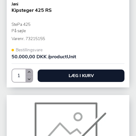
Jøni
Kipsteger 425 RS
StePa 425
På søjle
Varenr.
73215155
Bestillingsvare
50.000,00 DKK /productUnit
LÆG I KURV