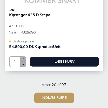
Jøni
Kipsteger 425 D Stepa
47 L D HS
Varenr.
75825050
Bestillingsvare
54.800,00 DKK /productUnit
LÆG I KURV
Viser
20
af 97
INDLÆS FLERE