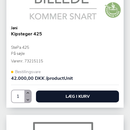
Jøni
Kipsteger 425
StePa 425
På søjle
Varenr.
73215115
Bestillingsvare
42.000,00 DKK /productUnit
LÆG I KURV