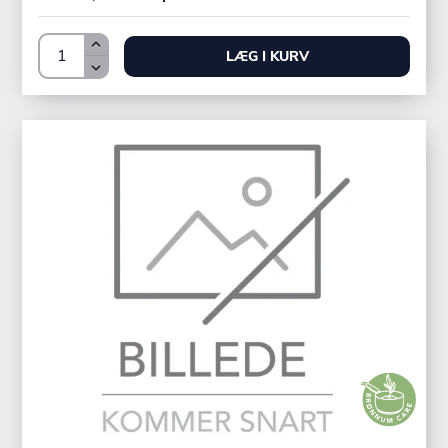
LÆG I KURV