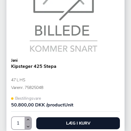
Jøni
Kipsteger 425 Stepa
47 L HS
Varenr.
75825048
Bestillingsvare
50.800,00 DKK /productUnit
LÆG I KURV