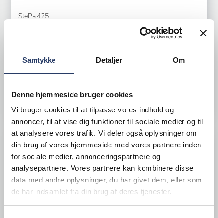
StePa 425
På højderegulerbar sølje
Varenr.
73215138
Bestillingsvare
Samtykke
Detaljer
Om
57.800,00 DKK /productUnit
Denne hjemmeside bruger cookies
LÆG I KURV
Vi bruger cookies til at tilpasse vores indhold og
annoncer, til at vise dig funktioner til sociale medier og til
at analysere vores trafik. Vi deler også oplysninger om
din brug af vores hjemmeside med vores partnere inden
for sociale medier, annonceringspartnere og
analysepartnere. Vores partnere kan kombinere disse
data med andre oplysninger, du har givet dem, eller som
de har indsamlet fra din brug af deres tjenester.