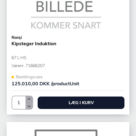
Norqi
Kipsteger Induktion
67 L HS
Varenr.
71666207
Bestillingsvare
125.010,00 DKK /productUnit
LÆG I KURV