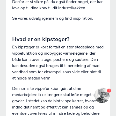
Derfor er vi sikre på, du også finder noget, der kan
leve op til dine krav til dit industrikøkken.
Se vores udvalg igennem og find inspiration.
Hvad er en kipsteger?
En kipsteger er kort fortalt en stor stegeplade med
vippefunktion og indbygget varmelegeme, der
både kan stuve, stege, pochere og sautere. Den
kan desuden også bruges til tilberedning af mad i
vandbad som for eksempel sous vide eller blot til
at holde maden varm i.
Den smarte vippefunktion gør, at dine
1
medarbejdere ikke længere skal løfte meget tunge
gryder. I stedet kan de blot vippe karret, hvorefter
indholdet nemt og effektivt kan samles op og
Du er nu logget ind som {customerName}
eventuelt overføres til mindre fade og beholdere.