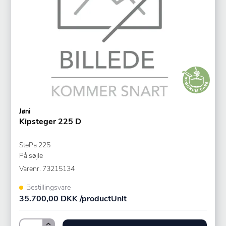
Jøni
Kipsteger 225 D
StePa 225
På søjle
Varenr.
73215134
Bestillingsvare
35.700,00 DKK /productUnit