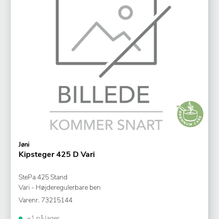
Jøni
Kipsteger 425 D Vari
StePa 425 Stand
Vari - Højderegulerbare ben
Varenr.
73215144
+1 på lager