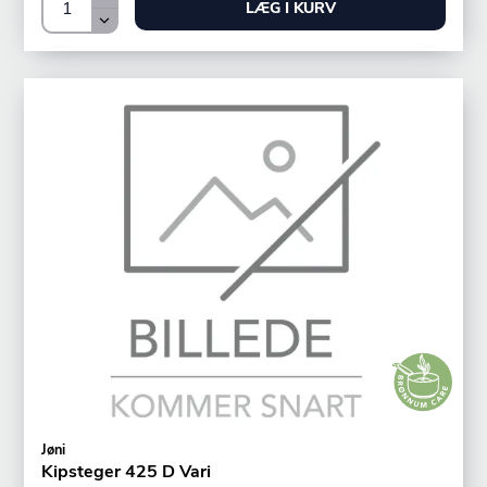
LÆG I KURV
Jøni
Kipsteger 425 D Vari