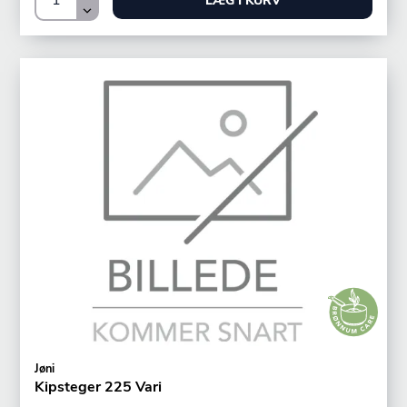
LÆG I KURV
Jøni
Kipsteger 225 Vari