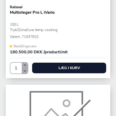
Rational
Multisteger Pro L iVario
100 L
Tryk/iZone/Low temp. cooking
Varenr.
71437910
Bestillingsvare
180.500,00 DKK /productUnit
LÆG I KURV