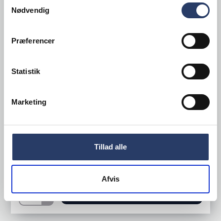
Samtykkevalg
Nødvendig
Præferencer
Statistik
Jøni
Kipsteger 425 RS
Marketing
StePa 425 Stand
På ben
Varenr.
73215161
Tillad alle
Bestillingsvare
55.000,00 DKK /productUnit
Afvis
LÆG I KURV