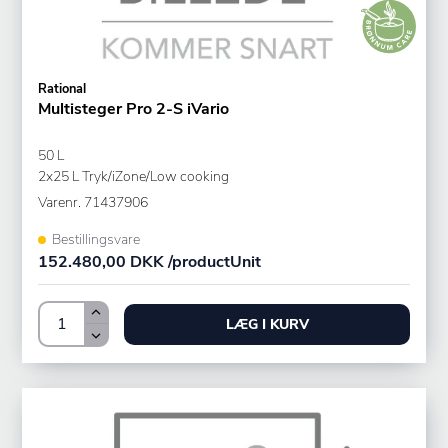
Rational
Multisteger Pro 2-S iVario
50 L
2x25 L Tryk/iZone/Low cooking
Varenr.
71437906
Bestillingsvare
152.480,00 DKK /productUnit
LÆG I KURV