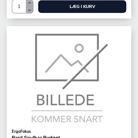
LÆG I KURV
ErgoFokus
Bord Spulbar Budget