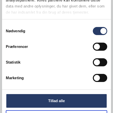
analysepartnere. Vores partnere kan kombinere disse
data med andre oplysninger, du har givet dem, eller som
de har indsamlet fra din brug af deres tjenester.
Samtykkevalg
Nødvendig
Præferencer
Statistik
Marketing
Brønnum by Novameta
Bord
Tillad alle
2000 x 700 mm
Varenr.
76420102