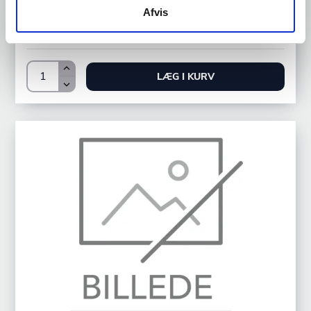
Afvis
Bestillingsvare
7.680,00 DKK /productUnit
LÆG I KURV