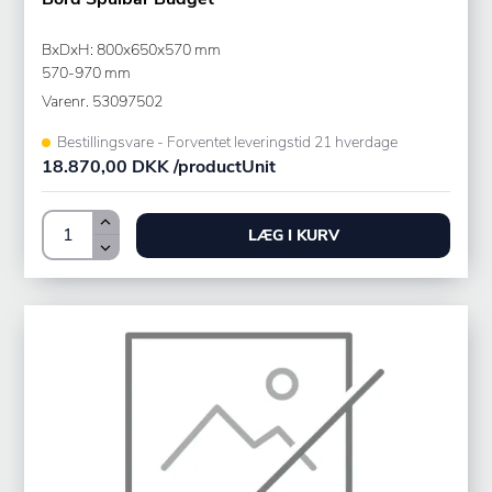
BxDxH: 800x650x570 mm
570-970 mm
Varenr.
53097502
Bestillingsvare - Forventet leveringstid 21 hverdage
18.870,00 DKK /productUnit
LÆG I KURV