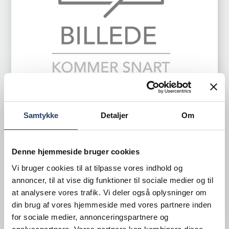
Brønnum by Novameta
Bord
Samtykke
Detaljer
Om
2000 x 700 mm
Varenr.
76420502
Denne hjemmeside bruger cookies
Bestillingsvare
4.510,00 DKK /productUnit
Vi bruger cookies til at tilpasse vores indhold og
annoncer, til at vise dig funktioner til sociale medier og til
at analysere vores trafik. Vi deler også oplysninger om
LÆG I KURV
din brug af vores hjemmeside med vores partnere inden
for sociale medier, annonceringspartnere og