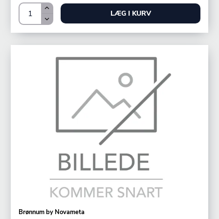
LÆG I KURV
Brønnum by Novameta