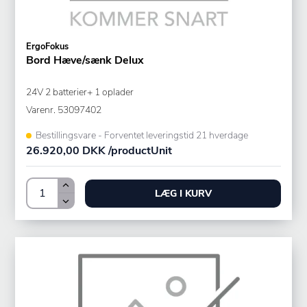
ErgoFokus
Bord Hæve/sænk Delux
24V 2 batterier+ 1 oplader
Varenr.
53097402
Bestillingsvare - Forventet leveringstid 21 hverdage
26.920,00 DKK /productUnit
LÆG I KURV