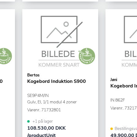
Bertos
Jøni
00
Kogebord Induktion S900
Kogebord I
SE9P4M/IN
IN 862F
Gulv, El, 1/1 modul 4 zoner
Varenr.
73217
Varenr.
71732801
+1 på lager
108.530,00 DKK
Bestillingsv
/productUnit
49.900,00 