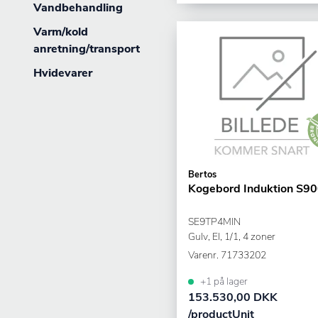
Vandbehandling
Varm/kold
anretning/transport
Hvidevarer
Bertos
Kogebord Induktion S9
SE9TP4MIN
Gulv, El, 1/1, 4 zoner
Varenr.
71733202
+1 på lager
153.530,00 DKK
/productUnit