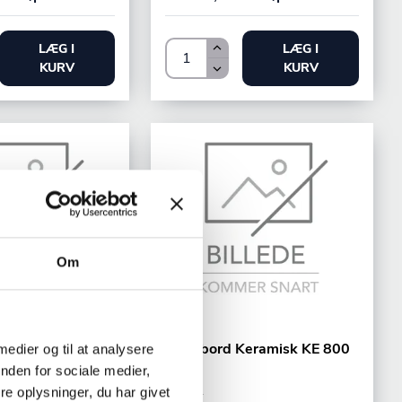
LÆG I
LÆG I
KURV
KURV
Om
Jøni
nduktion M700
Kogebord Keramisk KE 800
 medier og til at analysere
nden for sociale medier,
KE 802
e oplysninger, du har givet