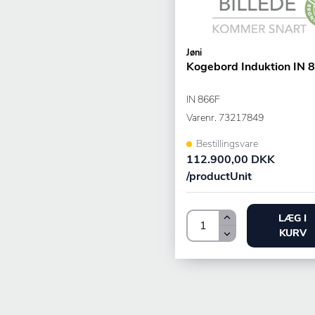
Jøni
Kogebord Induktion IN 
IN 866F
Varenr.
73217849
Bestillingsvare
112.900,00 DKK
/productUnit
LÆG I
KURV