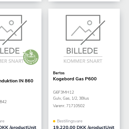
Bertos
Kogebord Gas P600
nduktion IN 860
G6F3MH12
Gulv, Gas, 1/2, 3Blus
842
Varenr.
71710502
are
Bestillingsvare
DKK /productUnit
19.220,00 DKK /productUnit