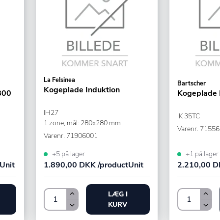
La Felsinea
Bartscher
Kogeplade Induktion
800
Kogeplade 
IH27
IK 35TC
1 zone, mål: 280x280 mm
Varenr.
71556
Varenr.
71906001
+5 på lager
+1 på lager
Unit
1.890,00 DKK /productUnit
2.210,00 D
LÆG I
KURV