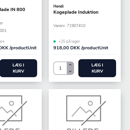
Hendi
lade IN 800
Kogeplade Induktion
er
Varenr.
71907410
001
+25 på lager
are
918,00 DKK /productUnit
DKK /productUnit
LÆG I
LÆG I
KURV
KURV