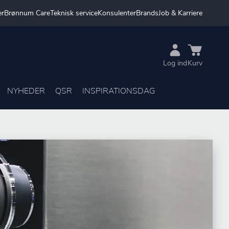
er
Brønnum Care
Teknisk service
Konsulenter
Brands
Job & Karriere
Log ind
Kurv
NYHEDER
QSR
INSPIRATIONSDAG