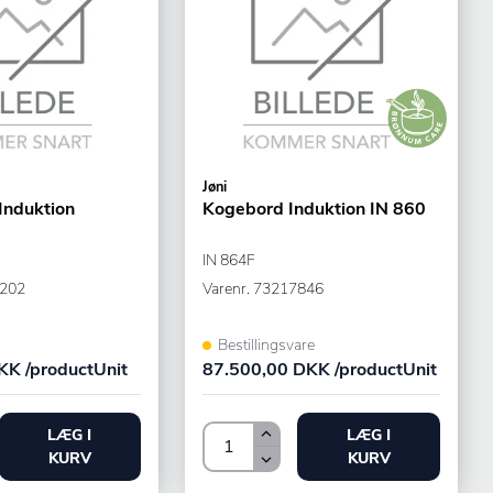
Jøni
Induktion
Kogebord Induktion IN 860
IN 864F
202
Varenr.
73217846
Bestillingsvare
KK /productUnit
87.500,00 DKK /productUnit
LÆG I
LÆG I
KURV
KURV