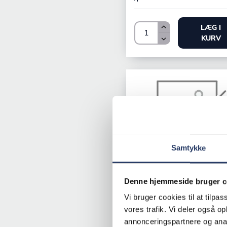
LÆG I
KURV
Samtykke
Denne hjemmeside bruger c
Jøni
Kogebord Keramisk KE 
Vi bruger cookies til at tilpas
vores trafik. Vi deler også 
KE 802 2 zoner
annonceringspartnere og anal