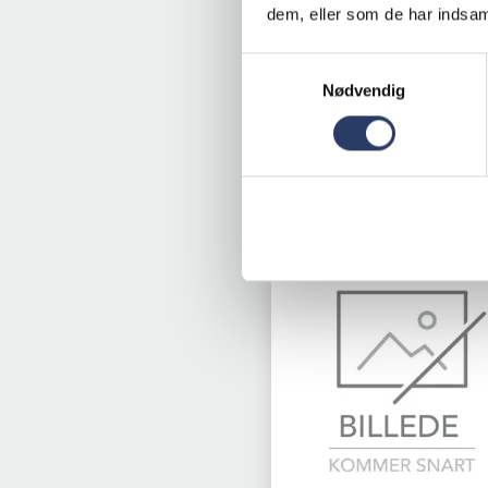
Varenr.
75825016
dem, eller som de har indsaml
Samtykkevalg
Bestillingsvare
Nødvendig
22.000,00 DKK /product
LÆG I
KURV