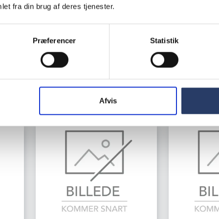
Varenr.
75825007
et fra din brug af deres tjenester.
Varenr.
71696
Bestillingsv
104.270,0
Bestillingsvare
Præferencer
Statistik
Unit
69.900,00 DKK /productUnit
/productUni
LÆG I
KURV
Afvis