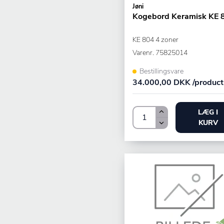
Jøni
Kogebord Keramisk KE 
KE 804 4 zoner
Varenr.
75825014
Bestillingsvare
34.000,00 DKK /product
LÆG I
KURV