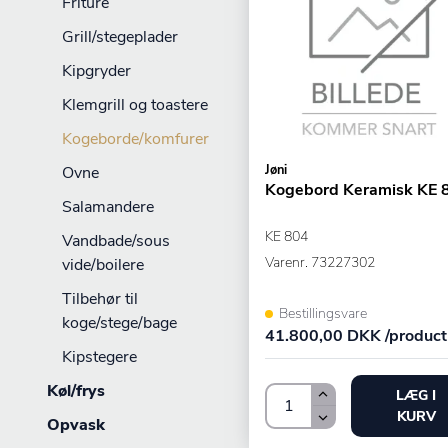
Friture
Grill/stegeplader
Kipgryder
Klemgrill og toastere
Kogeborde/komfurer
Jøni
Ovne
Kogebord Keramisk KE 
Salamandere
KE 804
Vandbade/sous
Varenr.
73227302
vide/boilere
Tilbehør til
Bestillingsvare
koge/stege/bage
41.800,00 DKK /product
Kipstegere
Køl/frys
LÆG I
KURV
Opvask