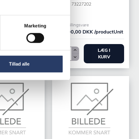
Varenr.
73227202
702
are
0 DKK
Bestillingsvare
Marketing
t
25.900,00 DKK /productUnit
LÆG I
LÆG I
KURV
KURV
Tillad alle