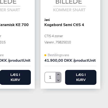
Jøni
eramisk KE 700
Kogebord Semi CtIS 4
r
CTIS 4 zoner
015
Varenr.
75825010
are
Bestillingsvare
DKK /productUnit
41.900,00 DKK /productUnit
LÆG I
LÆG I
KURV
KURV