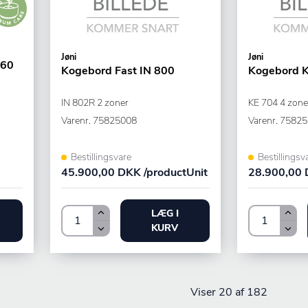
Jøni
Jøni
860
Kogebord Fast IN 800
Kogebord K
IN 802R 2 zoner
KE 704 4 zone
Varenr.
75825008
Varenr.
75825
Bestillingsvare
Bestillingsv
45.900,00 DKK /productUnit
28.900,00 
LÆG I
KURV
Viser
20
af 182