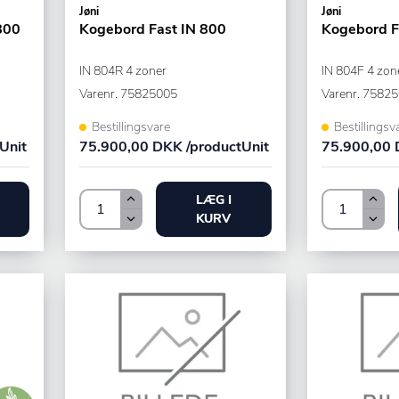
Jøni
Jøni
800
Kogebord Fast IN 800
Kogebord F
IN 804R 4 zoner
IN 804F 4 zon
Varenr.
75825005
Varenr.
75825
Bestillingsvare
Bestillingsv
Unit
75.900,00 DKK /productUnit
75.900,00 
LÆG I
KURV