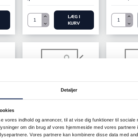
LÆG I
KURV
Detaljer
Bertos
ookies
Jøni
Kogebord I
800
Kogebord Fast IN 800
se vores indhold og annoncer, til at vise dig funktioner til sociale
oplysninger om din brug af vores hjemmeside med vores partnere i
E7P4M/IND
IN 804RL 4 zoner
ysepartnere. Vores partnere kan kombinere disse data med andr
Gulv, El, 1/1