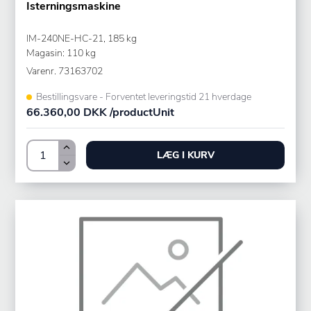
Isterningsmaskine
IM-240NE-HC-21, 185 kg
Magasin: 110 kg
Varenr.
73163702
Bestillingsvare - Forventet leveringstid 21 hverdage
66.360,00 DKK /productUnit
LÆG I KURV