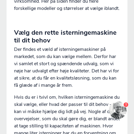
virksomhed. Her på siden finder du flere
forskellige modeller og størrelser at vælge iblandt.
Vælg den rette isterningemaskine
til dit behov
Der findes et væld af isterningemaskiner på
markedet, som du kan vælge mellem. Derfor har
vi samlet et stort og spændende udvalg, som vi
nøje har udvalgt efter høje kvaliteter. Det har vi for
at sikre, at du får en kvalitetsløsning, som du kan
få glæde af i mange år frem.
Hvis du er i tvivl om, hvilken isterningemaskine du
skal vælge, eller hvad der passer til dit behov - så
1
kan vi måske hjælpe dig lidt på vej. Nogle af de
overvejelser, som du skal gøre dig, er blandt andet
Du er nu logget ind som {customerName}
at tage stilling til kapaciteten af maskinen. Hvor
mange liter isterninger har du en forventning om,