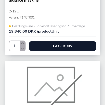
Slushice maskine
2x12 L
Varenr.
71487001
Bestillingsvare - Forventet leveringstid 21 hverdage
19.840,00 DKK /productUnit
LÆG I KURV