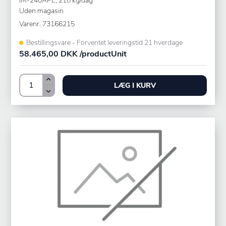
IM-240APE, 210 kg/dag
Uden magasin
Varenr.
73166215
Bestillingsvare - Forventet leveringstid 21 hverdage
58.465,00 DKK /productUnit
LÆG I KURV