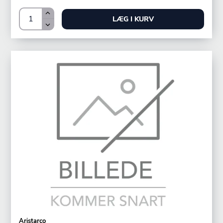
LÆG I KURV
Aristarco