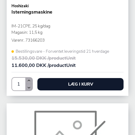
Hoshizaki
Isterningsmaskine
IM-21CPE, 25 kg/dag
Magasin: 11,5 kg
Varenr.
73166203
Bestillingsvare - Forventet leveringstid 21 hverdage
15.530,00 DKK /productUnit
11.600,00 DKK /productUnit
LÆG I KURV