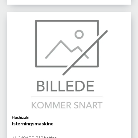
Hoshizaki
Isterningsmaskine