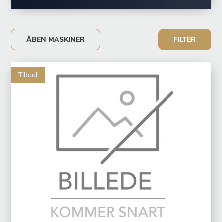
ÅBEN MASKINER
FILTER
Tilbud