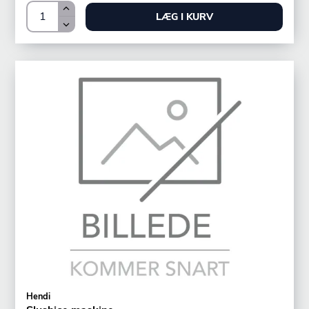
LÆG I KURV
Hendi