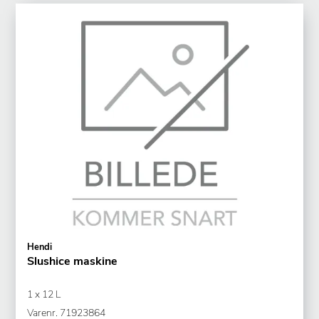
Hendi
Slushice maskine
1 x 12 L
Varenr.
71923864