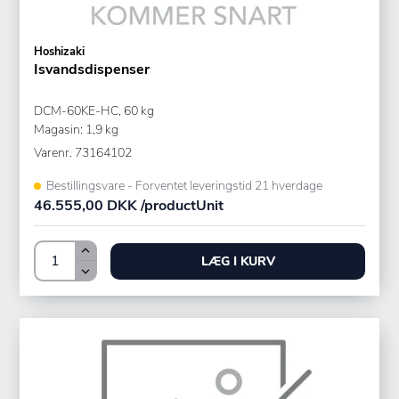
Hoshizaki
Isvandsdispenser
DCM-60KE-HC, 60 kg
Magasin: 1,9 kg
Varenr.
73164102
Bestillingsvare - Forventet leveringstid 21 hverdage
46.555,00 DKK /productUnit
LÆG I KURV