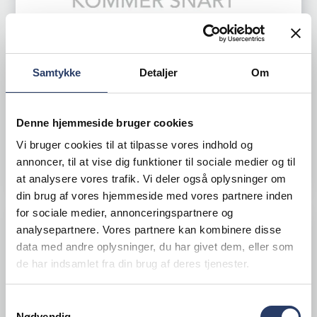
Cosmetal
Drikkevandskøler IN65 Niagara
Samtykke
Detaljer
Om
Varenr.
OUT01653
+1 på lager
10.500,00 DKK /productUnit
Denne hjemmeside bruger cookies
Vi bruger cookies til at tilpasse vores indhold og
LÆG I KURV
annoncer, til at vise dig funktioner til sociale medier og til
at analysere vores trafik. Vi deler også oplysninger om
din brug af vores hjemmeside med vores partnere inden
for sociale medier, annonceringspartnere og
analysepartnere. Vores partnere kan kombinere disse
data med andre oplysninger, du har givet dem, eller som
de har indsamlet fra din brug af deres tjenester.
Samtykkevalg
Nødvendig