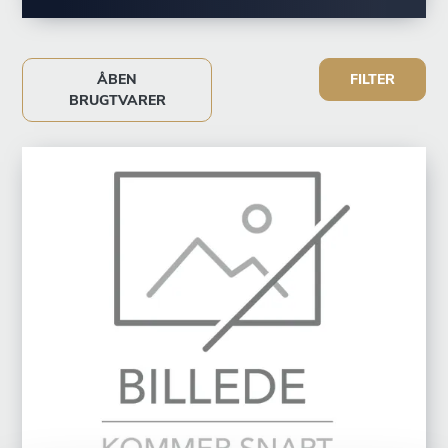
ÅBEN
FILTER
BRUGTVARER