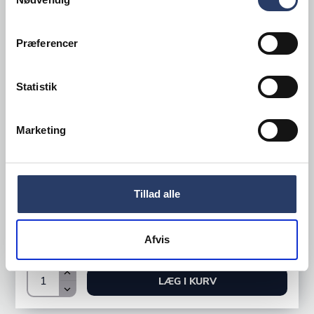
Præferencer
Statistik
Marketing
Cosmetal
Drikkevandskøler IN Jet 45
Ny
Tillad alle
Varenr.
OUT01647
+1 på lager
6.500,00 DKK /productUnit
Afvis
LÆG I KURV