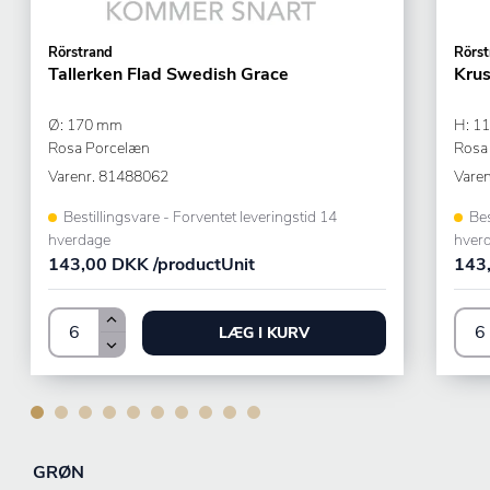
Rörstrand
Rörst
Tallerken Flad Swedish Grace
Kru
Ø: 170 mm
H: 1
Rosa Porcelæn
Rosa
Varenr.
81488062
Varen
Bestillingsvare - Forventet leveringstid 14
Bes
hverdage
hver
143,00 DKK /productUnit
143,
LÆG I KURV
GRØN