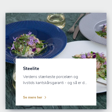
Steelite
Verdens stærkeste porcelæn og
livstids kantskårsgaranti - og så er det
bæredygtigt.
Se mere her