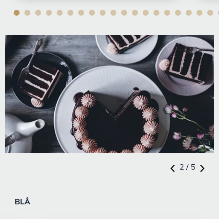
2 / 5
BLÅ