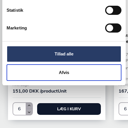
Statistik
Marketing
Rörstrand
Rörst
Tallerken Dyb Swedish Grace
Tall
Tillad alle
Ø: 190 mm
Ø: 2
Grå Porcelæn
Grå 
Varenr.
81488083
Varen
Afvis
Bestillingsvare - Forventet leveringstid 14
Bes
hverdage
hver
151,00 DKK /productUnit
167,
LÆG I KURV