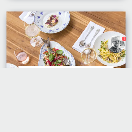
1
Du er nu logget ind som {customerName}
Royal Copenhagen
Brønnum er eneleverandør af Royal
Copenhagen til HoReCa.
Se hele udvalget her