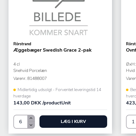
Rörstrand
Rörst
Æggebæger Swedish Grace 2-pak
Ovn
4 cl
ØxH:
Snehvid Porcelæn
Hvid
Varenr.
81488007
Varen
Midlertidig udsolgt - Forventet leveringstid 14
Bes
hverdage
hver
143,00 DKK /productUnit
423,
LÆG I KURV