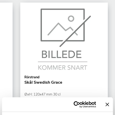
Rörstrand
Skål Swedish Grace
ØxH: 120x47 mm 30 cl
Blå Porcelæn
Varenr.
81488029