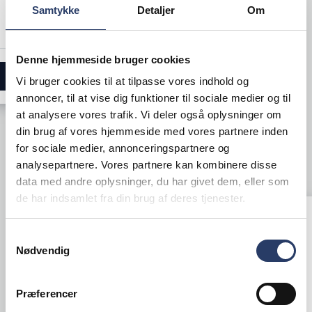
Bestillingsvare - Forventet leveringstid 14
Samtykke
Detaljer
Om
hverdage
99,00 DKK /productUnit
Denne hjemmeside bruger cookies
LÆG I KURV
Vi bruger cookies til at tilpasse vores indhold og
annoncer, til at vise dig funktioner til sociale medier og til
at analysere vores trafik. Vi deler også oplysninger om
din brug af vores hjemmeside med vores partnere inden
for sociale medier, annonceringspartnere og
GRÅ LYS/MØRK
analysepartnere. Vores partnere kan kombinere disse
data med andre oplysninger, du har givet dem, eller som
de har indsamlet fra din brug af deres tjenester.
Samtykkevalg
Nødvendig
Præferencer