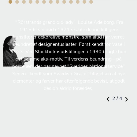
Louise Adelborg
"Rörstrands grand old lady" Louise Adelborg. Fra
1915 til sin død i 1971 skabte denne tidligere
kunstlærer dekorative mønstre, som altid har været
beundret af designentusiaster. Først kendt for Vase i
1923. Ved Stockholmsudstillingen i 1930 brugte hun
det samme aks-motiv. Til verdens beundring - på
porcelæn, der bar navnet "Sveriges Nationalservice"
Senere kendt som Swedish Grace. Tilføjelsen af nye
elementer og farver har efterfølgende bevist, at godt
design aldrig forældes.
2 / 4