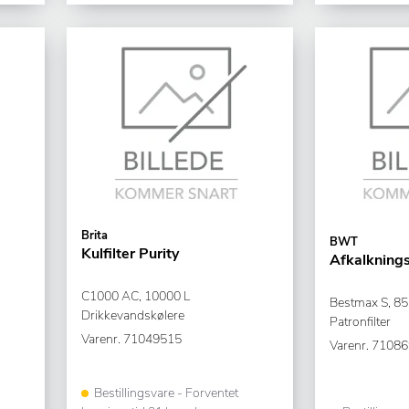
Brita
BWT
Kulfilter Purity
Afkalknings
C1000 AC, 10000 L
Bestmax S, 85
Drikkevandskølere
Patronfilter
Varenr.
71049515
Varenr.
71086
Bestillingsvare - Forventet