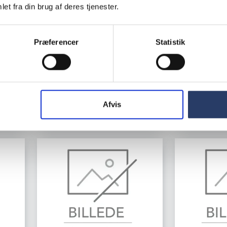
C300 ST, 4000
Bestmax L, 4455 L
et fra din brug af deres tjenester.
Kaffe/Espres
Patronfilter
Varenr.
71048
Varenr.
71087202
Præferencer
Statistik
Bestillingsv
Bestillingsvare
leveringstid 2
nit
1.350,00 DKK /productUnit
2.320,00 D
LÆG I
Afvis
KURV