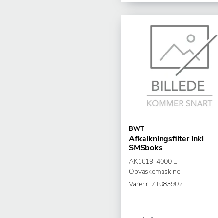
BWT
Afkalkningsfilter inkl
SMSboks
AK1019, 4000 L
Opvaskemaskine
Varenr.
71083902