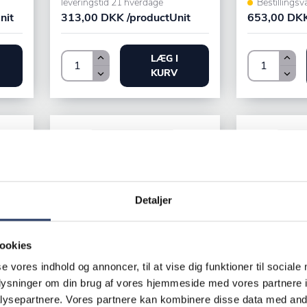
leveringstid 21 hverdage
Bestillingsv
nit
313,00 DKK /productUnit
653,00 DKK
LÆG I
KURV
Detaljer
ookies
Brita
se vores indhold og annoncer, til at vise dig funktioner til sociale
BWT
Afkalkningsf
Afkalkningsfilter
oplysninger om din brug af vores hjemmeside med vores partnere i
ysepartnere. Vores partnere kan kombinere disse data med andr