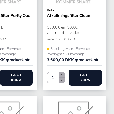
Brita
ilter Purity Quell
Afkalkningsfilter Clean
 L
C1100 Clean 9000L
atron
Underbordsopvasker
502
Varenr.
71049519
are - Forventet
Bestillingsvare - Forventet
0 hverdage
leveringstid 21 hverdage
KK /productUnit
3.600,00 DKK /productUnit
LÆG I
LÆG I
KURV
KURV