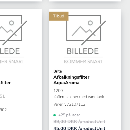
Tilbud
Brita
Afkalkningsfilter
filter
AquaAroma
1200 L
5 L
Kaffemaskiner med vandtank
Varenr.
72107112
902
+25 på lager
99,00 DKK /productUnit
45,00 DKK /productUnit