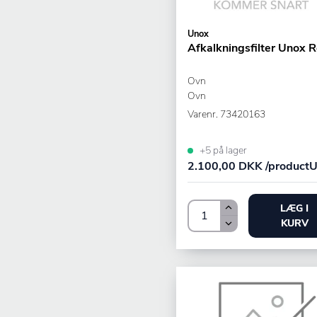
Unox
Afkalkningsfilter Unox Re
Ovn
Ovn
Varenr.
73420163
+5 på lager
2.100,00 DKK /productU
LÆG I
KURV