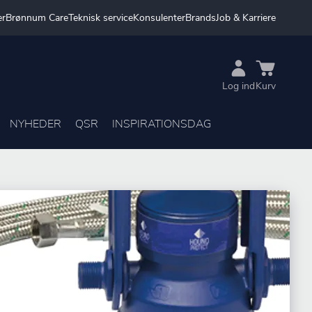
er
Brønnum Care
Teknisk service
Konsulenter
Brands
Job & Karriere
Log ind
Kurv
NYHEDER
QSR
INSPIRATIONSDAG