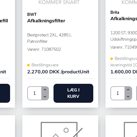
Brita
BWT
Afkalkningsf
fill
Afkalkningsfilter
1200 ST, 9300
Bestprotect 2XL, 4285 L
Udskiftningsp
Patronfilter
Varenr.
71049
Varenr.
71087502
Bestillingsv
Bestillingsvare
leveringstid 1
nit
2.270,00 DKK /productUnit
1.600,00 D
LÆG I
KURV