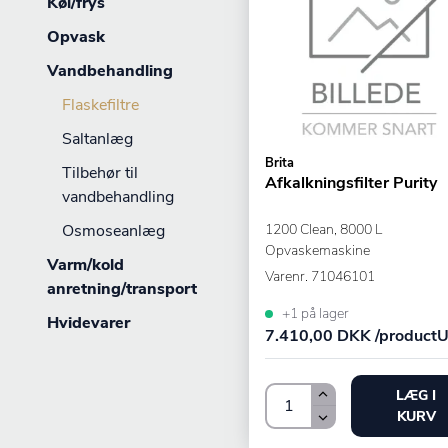
Køl/frys
Opvask
Vandbehandling
Flaskefiltre
Saltanlæg
Brita
Tilbehør til
Afkalkningsfilter Purity
vandbehandling
Osmoseanlæg
1200 Clean, 8000 L
Opvaskemaskine
Varm/kold
Varenr.
71046101
anretning/transport
+1 på lager
Hvidevarer
7.410,00 DKK /productU
LÆG I
KURV