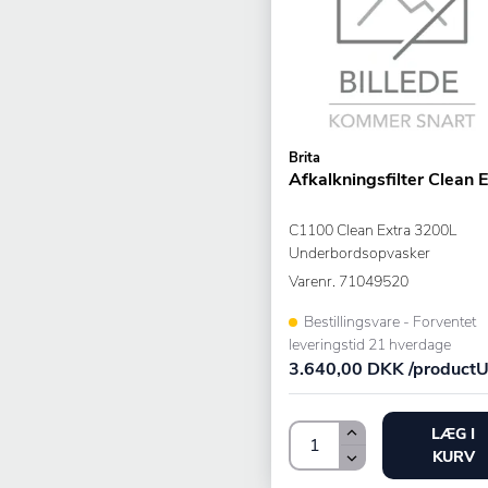
Brita
Afkalkningsfilter Clean 
C1100 Clean Extra 3200L
Underbordsopvasker
Varenr.
71049520
Bestillingsvare - Forventet
leveringstid 21 hverdage
3.640,00 DKK /productU
LÆG I
KURV