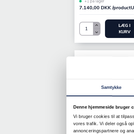
+1 på lager
7.140,00 DKK /productU
LÆG I
KURV
Samtykke
Denne hjemmeside bruger c
Brita
Vi bruger cookies til at tilpas
Afkalkningsfilter Purity
vores trafik. Vi deler også 
annonceringspartnere og anal