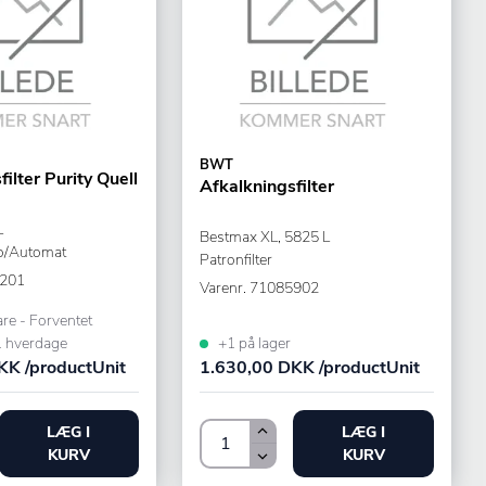
BWT
ilter Purity Quell
Afkalkningsfilter
L
Bestmax XL, 5825 L
so/Automat
Patronfilter
201
Varenr.
71085902
are - Forventet
1 hverdage
+1 på lager
KK /productUnit
1.630,00 DKK /productUnit
LÆG I
LÆG I
KURV
KURV