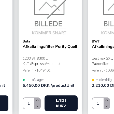
Brita
BWT
Afkalkningsfilter Purity Quell
Afkalknings
1200 ST, 9300 L
Bestmax 2XL,
Kaffe/Espresso/Automat
Patronfilter
Varenr.
71049401
Varenr.
71086
+1 på lager
Midlertidig 
nit
6.450,00 DKK /productUnit
2.210,00 D
LÆG I
KURV