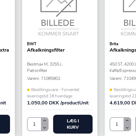
BWT
Brita
Extra
Afkalkningsfilter
Afkalkningsf
Bestmax M, 3255 L
450 ST, 4200 
Patronfilter
Kaffe/Espres
Varenr.
71085802
Varenr.
71049
Bestillingsvare - Forventet
Bestillingsv
leveringstid 18 hverdage
leveringstid 2
nit
1.050,00 DKK /productUnit
4.619,00 D
LÆG I
KURV