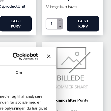
are
 /productUnit
Så længe laver haves
LÆG I
LÆG I
KURV
KURV
Om
Brita
 medier og til at analysere
ilter Purity Quell
Afkalkningsfilter Purity
nden for sociale medier,
e oplysninger, du har givet