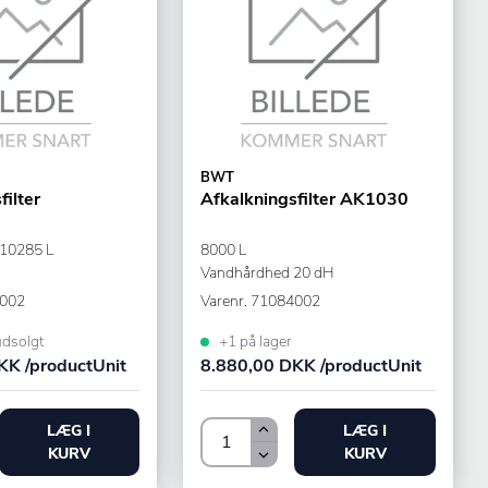
BWT
filter
Afkalkningsfilter AK1030
 10285 L
8000 L
Vandhårdhed 20 dH
002
Varenr.
71084002
udsolgt
+1 på lager
KK /productUnit
8.880,00 DKK /productUnit
LÆG I
LÆG I
KURV
KURV