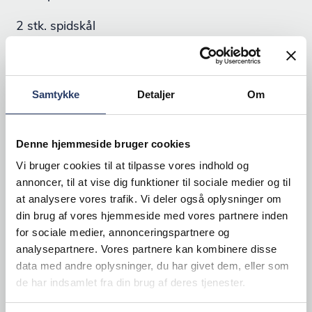
2 stk. spidskål
2 stk. agurker
6 stk. forårs låg
Samtykke
Detaljer
Om
150 g spinat
16 stilke basilikum (bladene heraf)
Denne hjemmeside bruger cookies
4 stk. forårsløg
1 potte purløg
Vi bruger cookies til at tilpasse vores indhold og
annoncer, til at vise dig funktioner til sociale medier og til
4 fed hvidløg
at analysere vores trafik. Vi deler også oplysninger om
2 stk. avocado
din brug af vores hjemmeside med vores partnere inden
Saften af 2 citroner
for sociale medier, annonceringspartnere og
140 g cashewnødder
analysepartnere. Vores partnere kan kombinere disse
80 g parmesan (fintrevet)
data med andre oplysninger, du har givet dem, eller som
de har indsamlet fra din brug af deres tjenester.
6 spsk. olivenolie
Salt