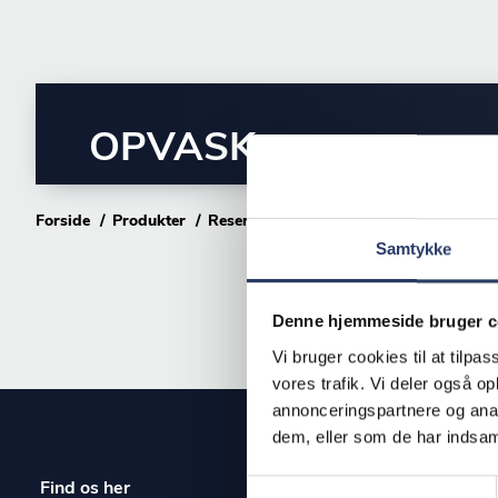
OPVASK
Forside
Produkter
Reservedele
Opvask
Samtykke
Denne hjemmeside bruger c
Vi bruger cookies til at tilpas
vores trafik. Vi deler også 
annonceringspartnere og anal
dem, eller som de har indsaml
Find os her
Oluf Brønnu
Samtykkevalg