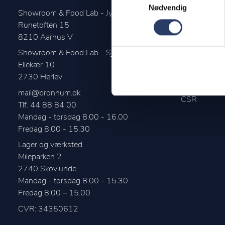
Nødvendig
Showroom & Food Lab - Jylland
Historien o
Runetoften 15
Vores medar
8210
Aarhus V
Om Brønnu
Showroom & Food Lab - Sjælland
Ellekær 10
Job hos Br
2730
Herlev
Miljøpolitik
mail@bronnum.dk
CSR
Tlf. 44 88 84 00
Mandag - torsdag 8.00 - 16.00

Fredag 8.00 - 15.30
Lager og værksted
Mileparken 2
2740
Skovlunde
Mandag - torsdag 8.00 - 15.30

CVR: 34350612