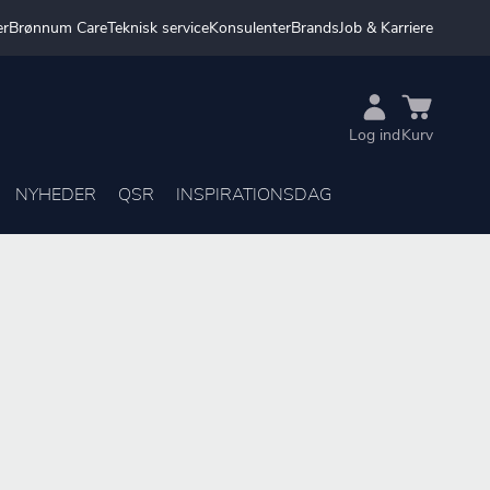
er
Brønnum Care
Teknisk service
Konsulenter
Brands
Job & Karriere
Log ind
Kurv
NYHEDER
QSR
INSPIRATIONSDAG