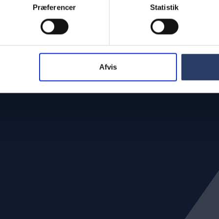
Præferencer
Statistik
m Brønnum
Privatlivspolitik
bejdere
Salgs- & Leveringsbetingelser
m
ønnum
Afvis