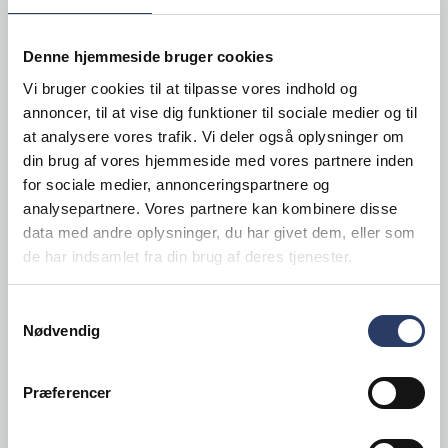
280 g frisk basilikum
Denne hjemmeside bruger cookies
300 g olivenolie
50 g hvidløg
Vi bruger cookies til at tilpasse vores indhold og
annoncer, til at vise dig funktioner til sociale medier og til
40 g ristede pinjekerner
at analysere vores trafik. Vi deler også oplysninger om
8 g salt
din brug af vores hjemmeside med vores partnere inden
for sociale medier, annonceringspartnere og
Tilberedning:
analysepartnere. Vores partnere kan kombinere disse
data med andre oplysninger, du har givet dem, eller som
(1) Læg en tredjedel af basilikum og olivenolie i et
de har indsamlet fra din brug af deres tjenester.
pacoserings® bæger og processér en gang med
2-bladet kniv fra Pacojet Coupe Set, uden
Samtykkevalg
overtryk. Gentag processen 2 gange mere, indtil al
Nødvendig
basilikum og olivenolie er brugt. Bland alle
ingredienserne. Hæld i et pacoserings® bæger, luk
Præferencer
låget og mærk det.
(2) Frys ved −20 °C i mindst 24 timer.