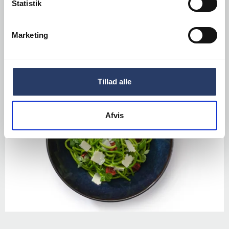
Statistik
(3) Hvis det er nødvendigt, pacoser® en gang
med normalt tryk.
Marketing
Tillad alle
Afvis