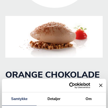
ORANGE CHOKOLADE
IS
Ingedienser
Samtykke
Detaljer
Om
til 1 pacoserings® bæger