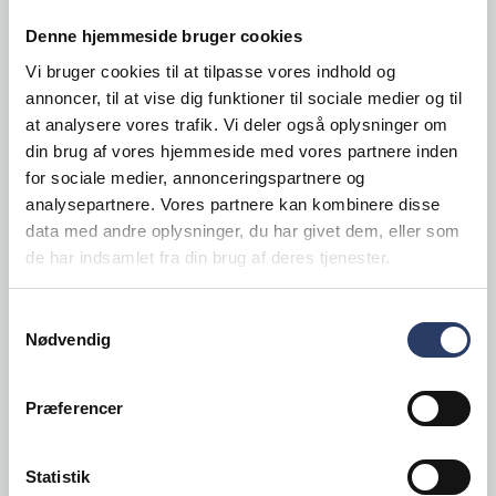
1 pacoserings® bæger = 10 portioner
Denne hjemmeside bruger cookies
Vi bruger cookies til at tilpasse vores indhold og
100 g mørk chokolade
annoncer, til at vise dig funktioner til sociale medier og til
200 g hvid chokolade
at analysere vores trafik. Vi deler også oplysninger om
500 g mælk
din brug af vores hjemmeside med vores partnere inden
20 g appelsinskal
for sociale medier, annonceringspartnere og
analysepartnere. Vores partnere kan kombinere disse
data med andre oplysninger, du har givet dem, eller som
Tilberedning
de har indsamlet fra din brug af deres tjenester.
(1) Varm mælken op og opløs chokoladen i
den. Bland alle ingredienserne og hæld dem i
Samtykkevalg
et pacoserings® bæger.
Nødvendig
(2) Luk med låg og mærk det. Frys ved -20 °C
i mindst 24 timer.
Præferencer
(3) Hvis det er nødvendigt, pacosér® 1 gang.
Statistik