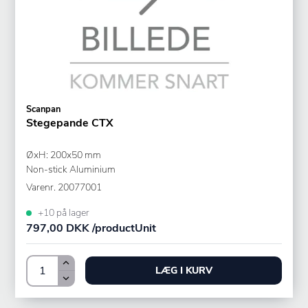
Scanpan
Stegepande CTX
ØxH: 200x50 mm
Non-stick Aluminium
Varenr.
20077001
+10 på lager
797,00 DKK /productUnit
LÆG I KURV