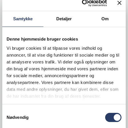
Scanpan
Stegepande Classic
Samtykke
Detaljer
Om
ØxH: 280x69 mm
Sort Non-stick Aluminium
Denne hjemmeside bruger cookies
Varenr.
20077801
Vi bruger cookies til at tilpasse vores indhold og
+10 på lager
annoncer, til at vise dig funktioner til sociale medier og til
629,00 DKK /productUnit
at analysere vores trafik. Vi deler også oplysninger om
din brug af vores hjemmeside med vores partnere inden
LÆG I KURV
for sociale medier, annonceringspartnere og
analysepartnere. Vores partnere kan kombinere disse
data med andre oplysninger, du har givet dem, eller som
de har indsamlet fra din brug af deres tjenester.
Samtykkevalg
Nødvendig