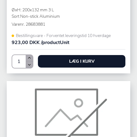
ØxH: 200x132 mm 3 L
Sort Non-stick Aluminium
Varenr.
28683881
Bestillingsvare - Forventet leveringstid 10 hverdage
923,00 DKK /productUnit
LÆG I KURV