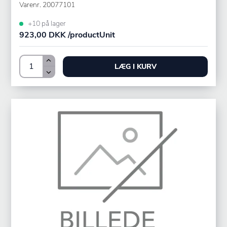
Varenr.
20077101
+10 på lager
923,00 DKK /productUnit
LÆG I KURV