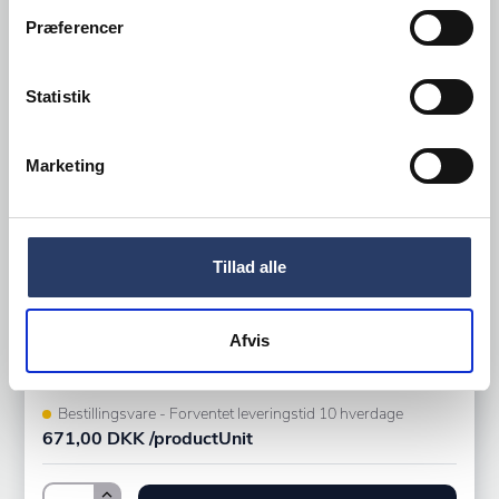
Præferencer
Statistik
Marketing
Scanpan
Stegepande Classic
Tillad alle
ØxH: 320x68 mm
Afvis
Non-stick Aluminium
Varenr.
20077902
Bestillingsvare - Forventet leveringstid 10 hverdage
671,00 DKK /productUnit