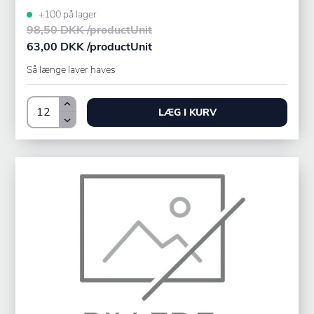
+100 på lager
98,50 DKK /productUnit
63,00 DKK /productUnit
Så længe laver haves
LÆG I KURV