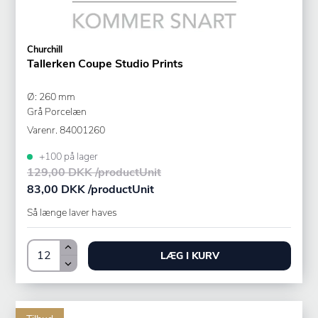
Churchill
Tallerken Coupe Studio Prints
Ø: 260 mm
Grå Porcelæn
Varenr.
84001260
+100 på lager
129,00 DKK /productUnit
83,00 DKK /productUnit
Så længe laver haves
LÆG I KURV