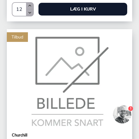
LÆG I KURV
Tilbud
1
Du er nu logget ind som {customerName}
Churchill