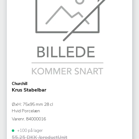
Churchill
Krus Stabelbar
ØxH: 75x95 mm 28 cl
Hvid Porcelæn
Varenr.
84000016
+100 på lager
55,25 DKK /productUnit