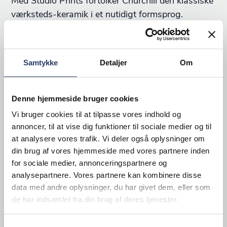
Med Studio Prints fortolker Churchill den klassiske
værksteds-keramik i et nutidigt formsprog.
Serierne er skabt til at forene tradition og
innovation – og til at give dig et lærred, hvor
kreativitet og historie mødes i moderne
Samtykke
Detaljer
Om
serveringer.
Kintsugi
Denne hjemmeside bruger cookies
Kintsugi henter sin inspiration i den japanske kunst
Vi bruger cookies til at tilpasse vores indhold og
at reparere brudt keramik med ædelmetaller. I
annoncer, til at vise dig funktioner til sociale medier og til
Churchills fortolkning bliver teknikken til et poetisk
at analysere vores trafik. Vi deler også oplysninger om
design, hvor skønheden i uperfektheden løftes
din brug af vores hjemmeside med vores partnere inden
for sociale medier, annonceringspartnere og
frem.
analysepartnere. Vores partnere kan kombinere disse
data med andre oplysninger, du har givet dem, eller som
Raku
de har indsamlet fra din brug af deres tjenester.
Med Raku bringer Churchill en nutidig fortolkning
af den traditionelle reaktive glaseringsproces. Hver