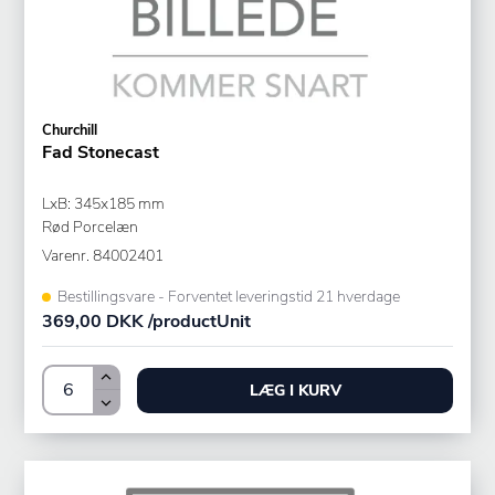
Churchill
Fad Stonecast
LxB: 345x185 mm
Rød Porcelæn
Varenr.
84002401
Bestillingsvare - Forventet leveringstid 21 hverdage
369,00 DKK /productUnit
LÆG I KURV