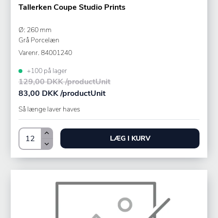
Tallerken Coupe Studio Prints
Ø: 260 mm
Grå Porcelæn
Varenr.
84001240
+100 på lager
129,00 DKK /productUnit
83,00 DKK /productUnit
Så længe laver haves
LÆG I KURV