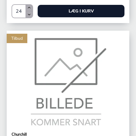
LÆG I KURV
Tilbud
Churchill