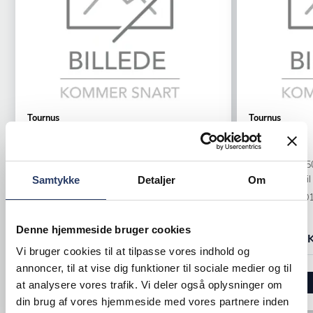
Tournus
Tournus
Reol
Reol
DxBxH: 400x1500x1750 mm
DxBxH: 400x
Aluminium
Forlængelse til 
Samtykke
Detaljer
Om
Varenr.
76600081
Varenr.
76600
+1 på lager
+1 på lager
Denne hjemmeside bruger cookies
3.716,00 DKK /productUnit
2.138,00 DK
Vi bruger cookies til at tilpasse vores indhold og
annoncer, til at vise dig funktioner til sociale medier og til
LÆG I KURV
at analysere vores trafik. Vi deler også oplysninger om
din brug af vores hjemmeside med vores partnere inden