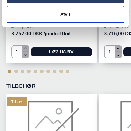
Aluminium
Aluminium
Varenr.
76600381
Varenr.
76600
Afvis
+5 på lager
+1 på lager
3.752,00 DKK /productUnit
3.716,00 DK
LÆG I KURV
TILBEHØR
Tilbud