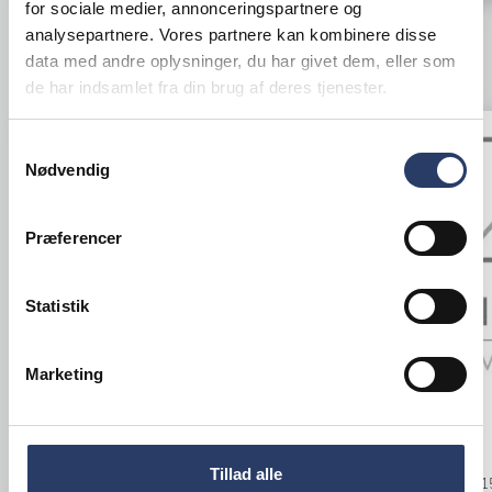
for sociale medier, annonceringspartnere og
analysepartnere. Vores partnere kan kombinere disse
data med andre oplysninger, du har givet dem, eller som
ANDRE KIGGEDE OGSÅ PÅ
de har indsamlet fra din brug af deres tjenester.
Samtykkevalg
Nødvendig
Præferencer
Statistik
Marketing
Tournus
Tournus
Reol
Reol
Tillad alle
DxBxH: 500x1500x1750 mm
DxBxH: 400x