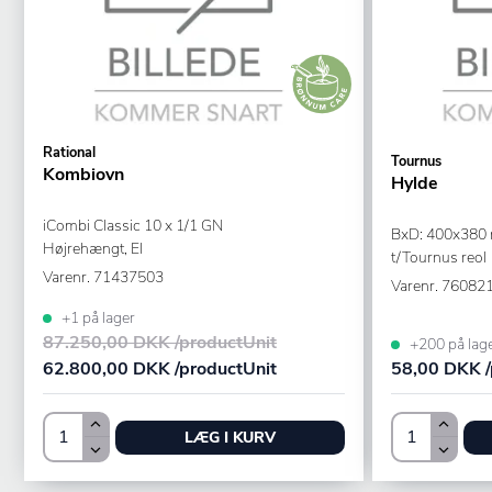
Rational
Tournus
Kombiovn
Hylde
iCombi Classic 10 x 1/1 GN
BxD: 400x380
Højrehængt, El
t/Tournus reol
Varenr.
71437503
Varenr.
76082
+1 på lager
87.250,00 DKK /productUnit
+200 på lag
62.800,00 DKK /productUnit
58,00 DKK /
LÆG I KURV