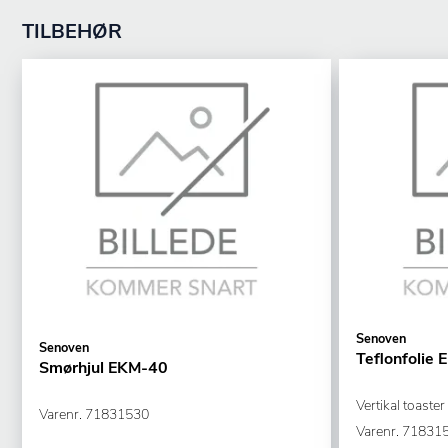
TILBEHØR
Senoven
Senoven
Teflonfolie
Smørhjul EKM-40
Vertikal toaster
Varenr.
71831530
Varenr.
71831