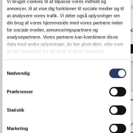
Vi bruger cookies til at tilpasse vores indhold og
Vertikal toaster
Varenr.
71831
annoncer, til at vise dig funktioner til sociale medier og til
Varenr.
71831526
at analysere vores trafik. Vi deler også oplysninger om
din brug af vores hjemmeside med vores partnere inden
+1 på lager
+10 på lager
for sociale medier, annonceringspartnere og
969,00 DKK 
305,00 DKK /productUnit
analysepartnere. Vores partnere kan kombinere disse
data med andre oplysninger, du har givet dem, eller som
LÆG I KURV
de har indsamlet fra din brug af deres tjenester.
Samtykkevalg
Nødvendig
ANDRE KIGGEDE OGSÅ PÅ
Præferencer
Statistik
Marketing