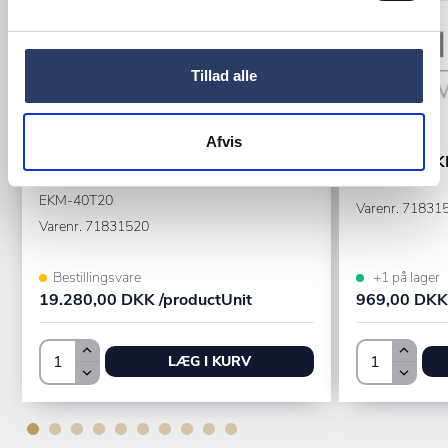
Tillad alle
Senoven
Afvis
Senoven
Vertikal toaster
Smørhjul E
EKM-40T20
Varenr.
71831
Varenr.
71831520
Bestillingsvare
+1 på lager
19.280,00 DKK /productUnit
969,00 DKK 
LÆG I KURV