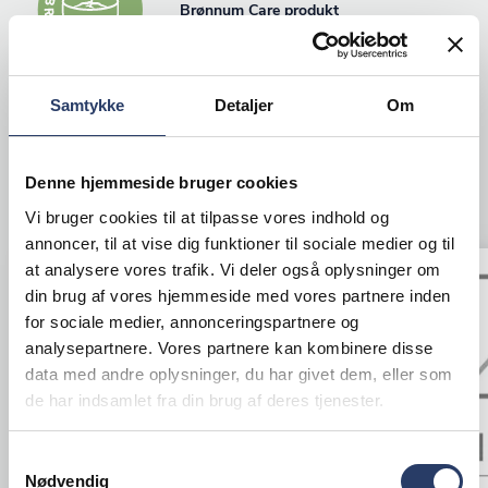
Brønnum Care produkt
Samtykke
Detaljer
Om
Denne hjemmeside bruger cookies
ANDRE KIGGEDE OGSÅ PÅ
Vi bruger cookies til at tilpasse vores indhold og
annoncer, til at vise dig funktioner til sociale medier og til
at analysere vores trafik. Vi deler også oplysninger om
Tilbud
din brug af vores hjemmeside med vores partnere inden
for sociale medier, annonceringspartnere og
analysepartnere. Vores partnere kan kombinere disse
data med andre oplysninger, du har givet dem, eller som
de har indsamlet fra din brug af deres tjenester.
Samtykkevalg
Nødvendig