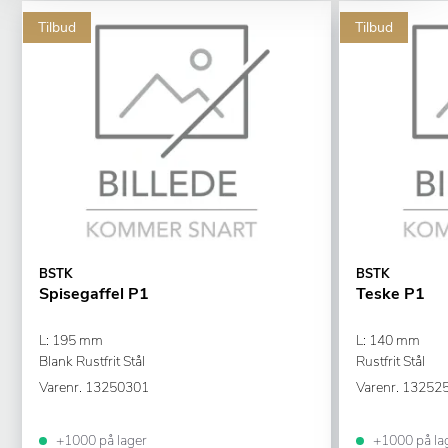
Tilbud
Tilbud
BSTK
BSTK
Spisegaffel P1
Teske P1
L: 195 mm
L: 140 mm
Blank Rustfrit Stål
Rustfrit Stål
Varenr.
13250301
Varenr.
13252
+1000 på lager
+1000 på la