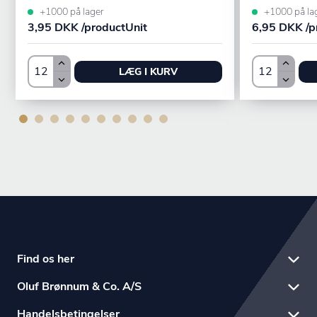
+1000 på lager
+1000 på la
3,95 DKK /productUnit
6,95 DKK /p
LÆG I KURV
Find os her
Oluf Brønnum & Co. A/S
Handelsbetingelser