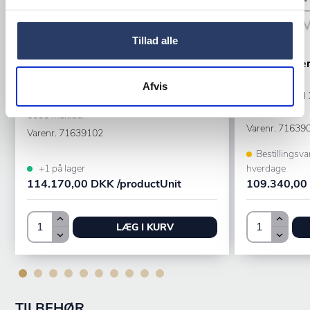
Tillad alle
Hällde
Hällde
Grøntskærer
Grøntskærer RG400I
Afvis
RG400I 900 cl
RG400I
3000 måltider
5000 måltider
Varenr.
71639
Varenr.
71639102
Bestillingsva
+1 på lager
hverdage
114.170,00 DKK /productUnit
109.340,00 
LÆG I KURV
TILBEHØR