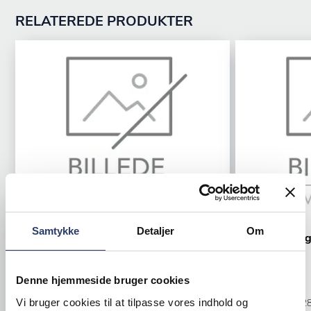
RELATEREDE PRODUKTER
Hällde
Hällde
Samtykke
Detaljer
Om
Vogn Grøntskærer
Vægophæng
Inklusive kantine
til 3 stk
Denne hjemmeside bruger cookies
hvid
Varenr.
71188002
Vi bruger cookies til at tilpasse vores indhold og
Varenr.
71222