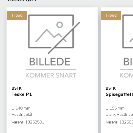
Tilbud
Tilbud
BSTK
BSTK
Teske P1
Spisegaffel
L: 140 mm
L: 195 mm
Rustfrit Stål
Blank Rustfrit S
Varenr.
13252501
Varenr.
13250