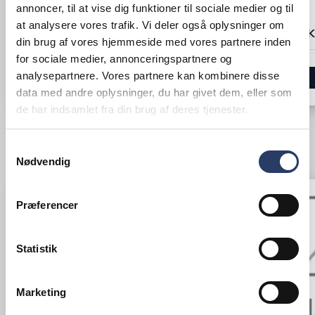
Bestillingsvare - Forventet leveringstid 21
annoncer, til at vise dig funktioner til sociale medier og til
hverdage
+1 på lager
at analysere vores trafik. Vi deler også oplysninger om
6.530,00 DKK /productUnit
200,00 DKK 
din brug af vores hjemmeside med vores partnere inden
for sociale medier, annonceringspartnere og
analysepartnere. Vores partnere kan kombinere disse
LÆG I KURV
data med andre oplysninger, du har givet dem, eller som
de har indsamlet fra din brug af deres tjenester.
Samtykkevalg
ANDRE KIGGEDE OGSÅ PÅ
Nødvendig
Præferencer
Statistik
Marketing