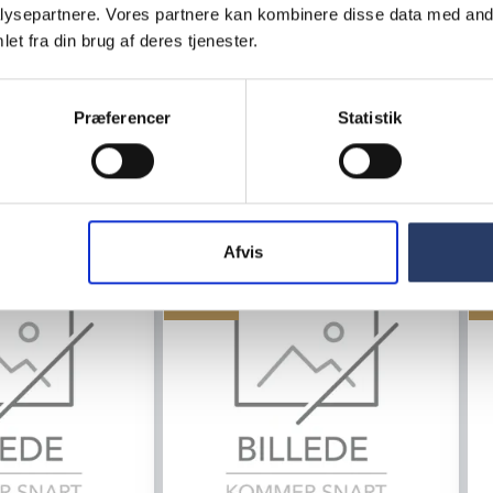
ysepartnere. Vores partnere kan kombinere disse data med andr
et fra din brug af deres tjenester.
LÆG I KURV
LÆG I KURV
Præferencer
Statistik
Afvis
Tilbud
T