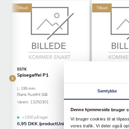
Tilbud
Tilbud
BSTK
BSTK
Spisegaffel P1
Teske P1
L: 195 mm
L: 140 mm
Samtykke
Blank Rustfrit Stål
Rustfrit Stål
Varenr.
13250301
Varenr.
13252501
Denne hjemmeside bruger c
+1000 på lager
+1000 på lager
Vi bruger cookies til at tilpas
6,95 DKK /productUnit
3,95 DKK /pro
vores trafik. Vi deler også 