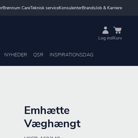
er
Brønnum Care
Teknisk service
Konsulenter
Brands
Job & Karriere
Log ind
Kurv
NYHEDER
QSR
INSPIRATIONSDAG
Emhætte
Væghængt