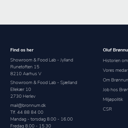
Find os her
Oluf Brønnu
Showroom & Food Lab - Jylland
Historien o
Runetoften 15
Vores medar
8210
Aarhus V
Om Brønnu
Showroom & Food Lab - Sjælland
Ellekær 10
Job hos Br
2730
Herlev
Miljøpolitik
mail@bronnum.dk
CSR
Tlf. 44 88 84 00
Mandag - torsdag 8.00 - 16.00

Fredag 8.00 - 15.30