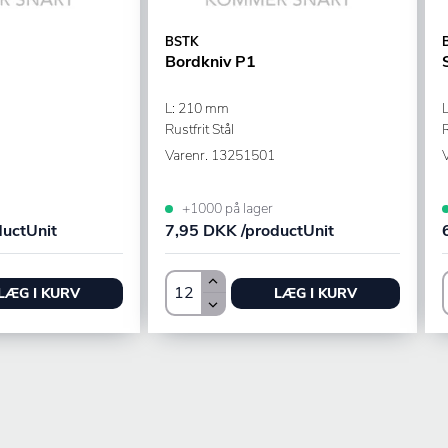
BSTK
Bordkniv P1
L: 210 mm
Rustfrit Stål
R
Varenr.
13251501
+1000 på lager
ductUnit
7,95 DKK /productUnit
LÆG I KURV
LÆG I KURV