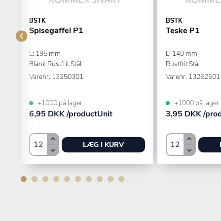
BSTK
BSTK
Spisegaffel P1
Teske P1
L: 195 mm
L: 140 mm
Blank Rustfrit Stål
Rustfrit Stål
Varenr.
13250301
Varenr.
13252501
+1000 på lager
+1000 på lager
6,95 DKK /productUnit
3,95 DKK /pro
LÆG I KURV