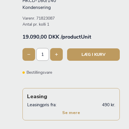
HKCD-160/140
Kondensering
Varenr.
71823087
Antal pr. kolli 1
19.090,00 DKK /productUnit
LÆG I KURV
Bestillingsvare