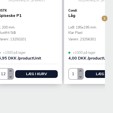
BSTK
Condi
Spiseske P1
Låg
L: 200 mm
LxB: 195x195 mm
ustfrit Stål
Klar Plast
Varenr.
13250201
Varenr.
23256301
+1000 på lager
+1000 på lager
6,95 DKK /productUnit
4,00 DKK /productUnit
LÆG I KURV
LÆG I KU