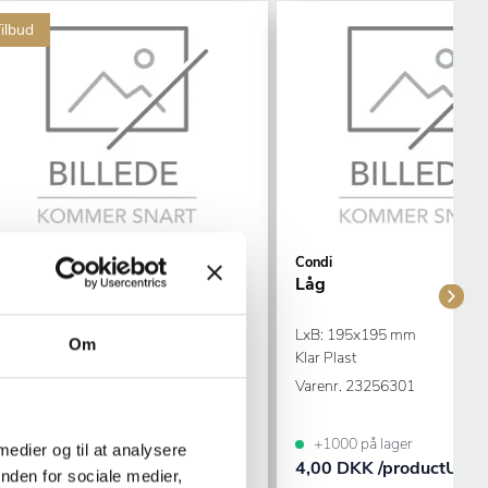
ilbud
BSTK
Condi
Spiseske P1
Låg
L: 200 mm
LxB: 195x195 mm
Om
ustfrit Stål
Klar Plast
Varenr.
13250201
Varenr.
23256301
+1000 på lager
+1000 på lager
 medier og til at analysere
6,95 DKK /productUnit
4,00 DKK /productUnit
nden for sociale medier,