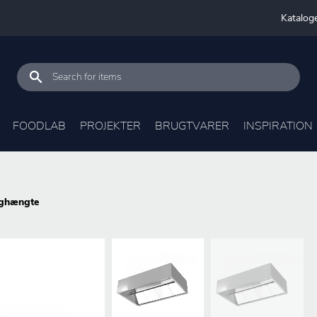
Katalog
FOODLAB
PROJEKTER
BRUGTVARER
INSPIRATION
ghængte