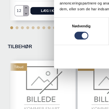
annonceringspartnere og anal
dem, eller som de har indsaml
LÆG I KURV
Samtykkevalg
Nødvendig
TILBEHØR
Tilbud
Tilbud