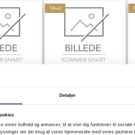
Tilbud
T
BSTK
Bordkniv P1
L: 210 mm
Detaljer
Rustfrit Stål
R
Varenr.
13251501
ookies
+1000 på lager
se vores indhold og annoncer, til at vise dig funktioner til sociale
ductUnit
7,95 DKK /productUnit
oplysninger om din brug af vores hjemmeside med vores partnere i