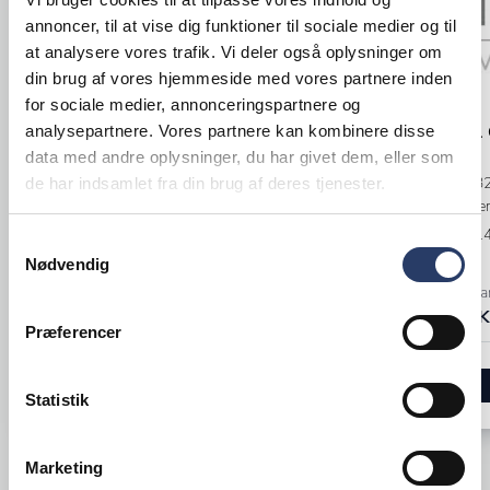
annoncer, til at vise dig funktioner til sociale medier og til
at analysere vores trafik. Vi deler også oplysninger om
din brug af vores hjemmeside med vores partnere inden
for sociale medier, annonceringspartnere og
Cambro
Cambro
Kantine 1/6 GN Camview
Kantine 1/
analysepartnere. Vores partnere kan kombinere disse
data med andre oplysninger, du har givet dem, eller som
LxBxH: 176x162x150 mm 2,2 L
LxBxH: 530x3
de har indsamlet fra din brug af deres tjenester.
Sort Copolymer
Klar Copolyme
Varenr.
23545301
Varenr.
23531
Samtykkevalg
Nødvendig
Bestillingsvare
Bestillingsva
84,25 DKK /productUnit
425,00 DKK 
Præferencer
LÆG I KURV
Statistik
Marketing