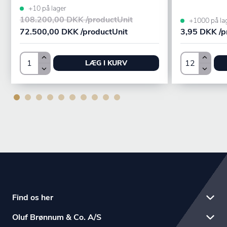
+10 på lager
108.200,00 DKK /productUnit
+1000 på la
72.500,00 DKK /productUnit
3,95 DKK /p
LÆG I KURV
Find os her
Oluf Brønnum & Co. A/S