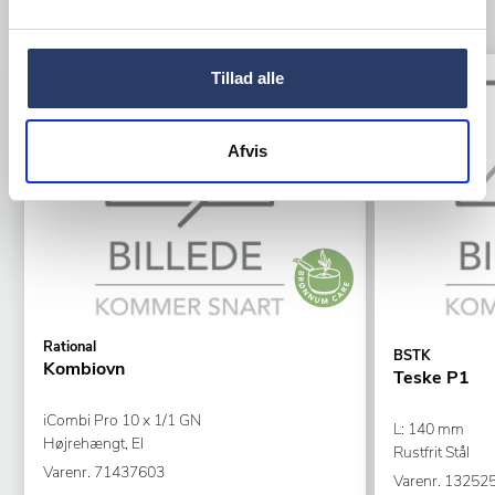
TILBEHØR
Tillad alle
Tilbud
Tilbud
Afvis
Rational
BSTK
Kombiovn
Teske P1
iCombi Pro 10 x 1/1 GN
L: 140 mm
Højrehængt, El
Rustfrit Stål
Varenr.
71437603
Varenr.
13252