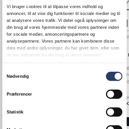
Vi bruger cookies til at tilpasse vores indhold og
annoncer, til at vise dig funktioner til sociale medier og til
at analysere vores trafik. Vi deler også oplysninger om
din brug af vores hjemmeside med vores partnere inden
for sociale medier, annonceringspartnere og
analysepartnere. Vores partnere kan kombinere disse
data med andre oplysninger, du har givet dem, eller som
Dalo Linden
Brønnum
Målekande Konisk
Fad 1/2 GN 
de har indsamlet fra din brug af deres tjenester.
ØxH: 100x73 mm 25 cl
LxBxH: 325x2
Samtykkevalg
Stål
Hvid Porcelæn
Nødvendig
Varenr.
23094201
Varenr.
83500
Præferencer
Midlertidig udsolgt
+500 på lag
53,50 DKK /productUnit
188,00 DKK 
Statistik
LÆG I KURV