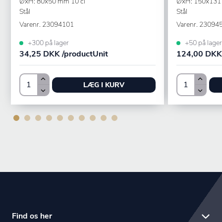
ØxH: 80x50 mm 10 cl
ØxH: 150x131
Stål
Stål
Varenr.
23094101
Varenr.
23094
+300 på lager
+50 på lager
34,25 DKK /productUnit
124,00 DKK 
LÆG I KURV
Find os her