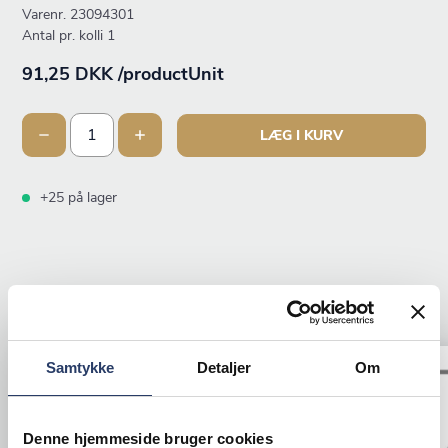
Varenr.
23094301
Antal pr. kolli 1
91,25 DKK /productUnit
LÆG I KURV
+25 på lager
ANDRE KIGGEDE OGSÅ PÅ
Samtykke
Detaljer
Om
Tilbud
Denne hjemmeside bruger cookies