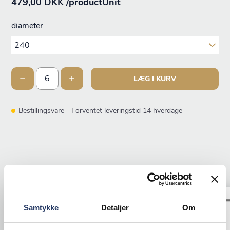
479,00 DKK /productUnit
diameter
LÆG I KURV
Bestillingsvare - Forventet leveringstid 14 hverdage
ANDRE KIGGEDE OGSÅ PÅ
Tilbud
Samtykke
Detaljer
Om