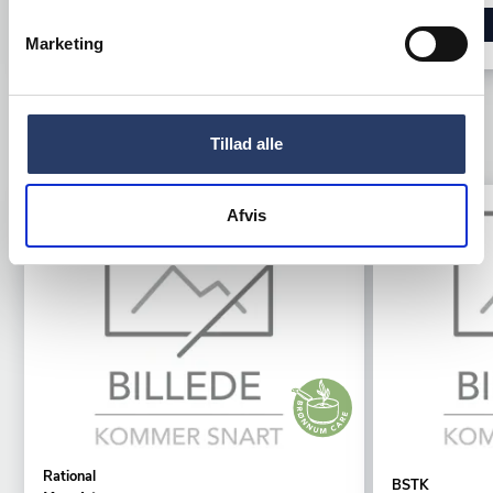
LÆG I KURV
Marketing
Tillad alle
TILBEHØR
Tilbud
Tilbud
Afvis
Rational
BSTK