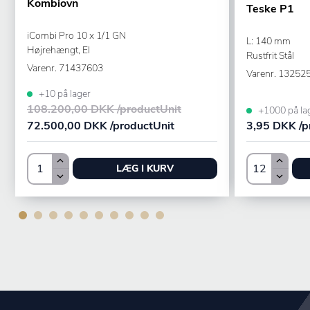
Kombiovn
Teske P1
iCombi Pro 10 x 1/1 GN
L: 140 mm
Højrehængt, El
Rustfrit Stål
Varenr.
71437603
Varenr.
13252
+10 på lager
108.200,00 DKK /productUnit
+1000 på la
72.500,00 DKK /productUnit
3,95 DKK /p
LÆG I KURV