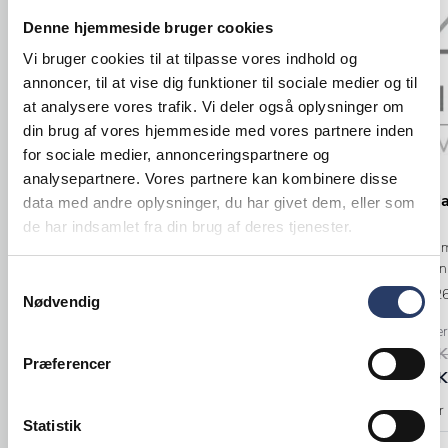
Denne hjemmeside bruger cookies
Vi bruger cookies til at tilpasse vores indhold og
annoncer, til at vise dig funktioner til sociale medier og til
at analysere vores trafik. Vi deler også oplysninger om
din brug af vores hjemmeside med vores partnere inden
for sociale medier, annonceringspartnere og
analysepartnere. Vores partnere kan kombinere disse
Serax
Steelite
Tallerken Fl
data med andre oplysninger, du har givet dem, eller som
Tallerken Asteria
de har indsamlet fra din brug af deres tjenester.
ØxH: 200x30
Ø: 165 mm
Hvid Porcelæn
Hvid Porcelæn
Samtykkevalg
Varenr.
84302
Nødvendig
Varenr.
84900013
+25 på lager
328,00 DKK 
Præferencer
Bestillingsvare - Forventet leveringstid 21
112,00 DKK 
hverdage
64,00 DKK /productUnit
Så længe laver
Statistik