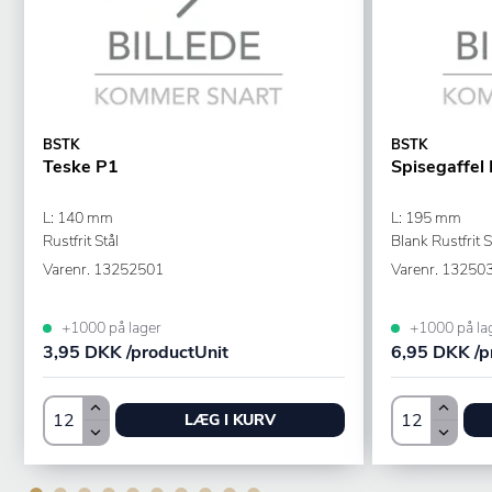
BSTK
BSTK
Teske P1
Spisegaffel
L: 140 mm
L: 195 mm
Rustfrit Stål
Blank Rustfrit S
Varenr.
13252501
Varenr.
13250
+1000 på lager
+1000 på la
3,95 DKK /productUnit
6,95 DKK /p
LÆG I KURV