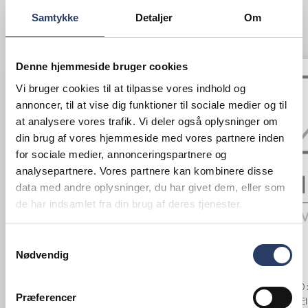
Samtykke
Detaljer
Om
ANDRE KIGGEDE OGSÅ PÅ
Denne hjemmeside bruger cookies
Tilbud
Vi bruger cookies til at tilpasse vores indhold og
annoncer, til at vise dig funktioner til sociale medier og til
at analysere vores trafik. Vi deler også oplysninger om
din brug af vores hjemmeside med vores partnere inden
for sociale medier, annonceringspartnere og
analysepartnere. Vores partnere kan kombinere disse
data med andre oplysninger, du har givet dem, eller som
de har indsamlet fra din brug af deres tjenester.
Rational
Samtykkevalg
Iittala
Kombiovn
Tallerken Flad Kastehelmi
Nødvendig
iCombi Pro 10 
Ø: 248 mm
Præferencer
Højrehængt, El
Klar Glas