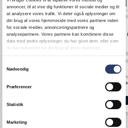
annoncer, til at vise dig funktioner til sociale medier og til
at analysere vores trafik. Vi deler også oplysninger om
din brug af vores hjemmeside med vores partnere inden
for sociale medier, annonceringspartnere og
BSTK
BSTK
Teske P1
Spisegaffel
analysepartnere. Vores partnere kan kombinere disse
data med andre oplysninger, du har givet dem, eller som
L: 140 mm
L: 195 mm
de har indsamlet fra din brug af deres tjenester.
Rustfrit Stål
Blank Rustfrit S
Varenr.
13252501
Varenr.
13250
Samtykkevalg
Nødvendig
+1000 på lager
+1000 på la
3,95 DKK /productUnit
6,95 DKK /p
Præferencer
LÆG I KURV
Statistik
Marketing