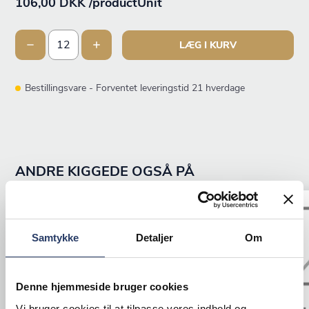
106,00 DKK /productUnit
LÆG I KURV
Bestillingsvare - Forventet leveringstid 21 hverdage
ANDRE KIGGEDE OGSÅ PÅ
Tilbud
Tilbud
Samtykke
Detaljer
Om
Denne hjemmeside bruger cookies
Vi bruger cookies til at tilpasse vores indhold og