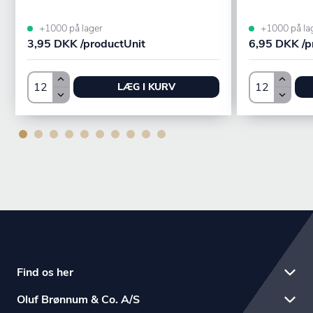
+1000 på lager
+1000 på la
3,95 DKK /productUnit
6,95 DKK /p
LÆG I KURV
Find os her
Oluf Brønnum & Co. A/S