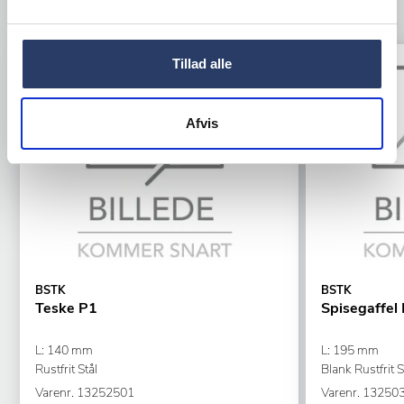
TILBEHØR
Tillad alle
Tilbud
Tilbud
Afvis
BSTK
BSTK
Teske P1
Spisegaffel
L: 140 mm
L: 195 mm
Rustfrit Stål
Blank Rustfrit S
Varenr.
13252501
Varenr.
13250