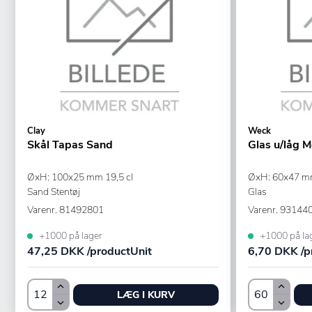
Clay
Weck
Skål Tapas Sand
Glas u/låg M
ØxH: 100x25 mm 19,5 cl
ØxH: 60x47 mm
Sand Stentøj
Glas
Varenr.
81492801
Varenr.
93144
+1000 på lager
+1000 på la
47,25 DKK /productUnit
6,70 DKK /p
LÆG I KURV