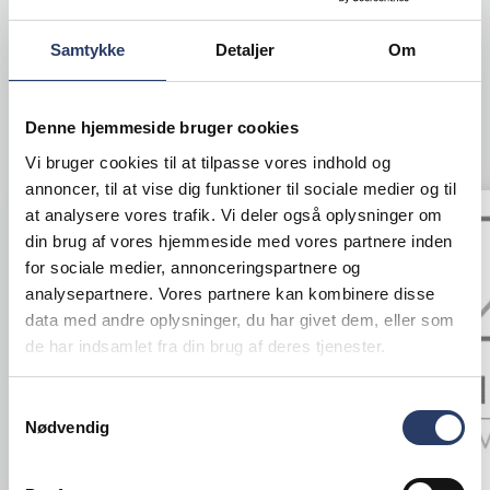
+1000 på lager
Samtykke
Detaljer
Om
Denne hjemmeside bruger cookies
ANDRE KIGGEDE OGSÅ PÅ
Vi bruger cookies til at tilpasse vores indhold og
annoncer, til at vise dig funktioner til sociale medier og til
at analysere vores trafik. Vi deler også oplysninger om
din brug af vores hjemmeside med vores partnere inden
for sociale medier, annonceringspartnere og
analysepartnere. Vores partnere kan kombinere disse
data med andre oplysninger, du har givet dem, eller som
de har indsamlet fra din brug af deres tjenester.
Samtykkevalg
Nødvendig
Clay
Clay