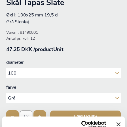
Skål Tapas Slate
ØxH: 100x25 mm 19,5 cl
Grå Stentøj
Varenr.
81490801
Antal pr. kolli 12
47,25 DKK /productUnit
diameter
farve
LÆG I KURV