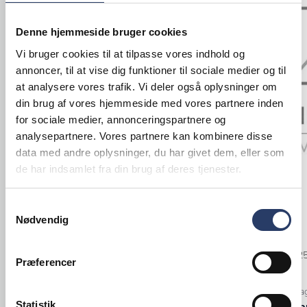
Tilbud
Tilbud
Denne hjemmeside bruger cookies
Vi bruger cookies til at tilpasse vores indhold og
annoncer, til at vise dig funktioner til sociale medier og til
at analysere vores trafik. Vi deler også oplysninger om
din brug af vores hjemmeside med vores partnere inden
for sociale medier, annonceringspartnere og
analysepartnere. Vores partnere kan kombinere disse
data med andre oplysninger, du har givet dem, eller som
de har indsamlet fra din brug af deres tjenester.
Rational
BSTK
Kombiovn
Teske P1
Samtykkevalg
iCombi Pro 10 x 1/1 GN
Nødvendig
L: 140 mm
Højrehængt, El
Rustfrit Stål
Varenr.
71437603
Varenr.
13252
Præferencer
+10 på lager
108.200,00 DKK /productUnit
+1000 på la
Statistik
72.500,00 DKK /productUnit
3,95 DKK /p