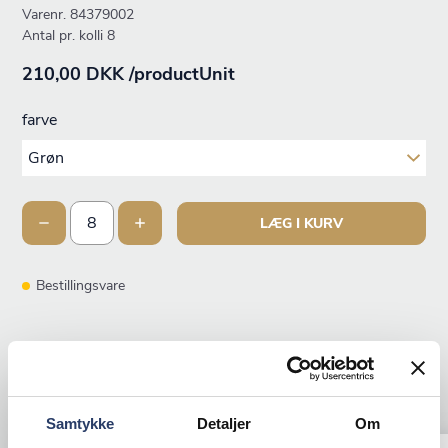
Varenr.
84379002
Antal pr. kolli 8
210,00 DKK /productUnit
farve
LÆG I KURV
Bestillingsvare
ANDRE KIGGEDE OGSÅ PÅ
Samtykke
Detaljer
Om