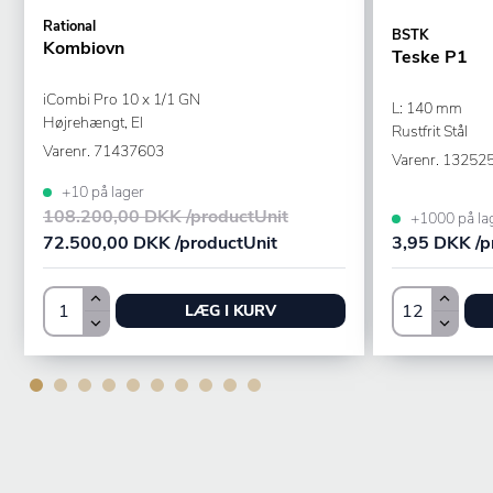
Rational
BSTK
Kombiovn
Teske P1
iCombi Pro 10 x 1/1 GN
L: 140 mm
Højrehængt, El
Rustfrit Stål
Varenr.
71437603
Varenr.
13252
+10 på lager
108.200,00 DKK /productUnit
+1000 på la
72.500,00 DKK /productUnit
3,95 DKK /p
LÆG I KURV