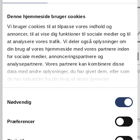
Tilbud
Tilbud
Denne hjemmeside bruger cookies
Vi bruger cookies til at tilpasse vores indhold og
annoncer, til at vise dig funktioner til sociale medier og til
at analysere vores trafik. Vi deler også oplysninger om
din brug af vores hjemmeside med vores partnere inden
for sociale medier, annonceringspartnere og
analysepartnere. Vores partnere kan kombinere disse
data med andre oplysninger, du har givet dem, eller som
de har indsamlet fra din brug af deres tjenester.
Rational
BSTK
Kombiovn
Teske P1
Samtykkevalg
Nødvendig
iCombi Pro 10 x 1/1 GN
L: 140 mm
Højrehængt, El
Rustfrit Stål
Varenr.
71437603
Varenr.
13252
Præferencer
+10 på lager
108.200,00 DKK /productUnit
+1000 på la