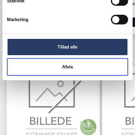
Statistik
72.500,00 DKK /productUnit
3,95 DKK /p
Marketing
LÆG I KURV
Tillad alle
TILBEHØR
Afvis
Tilbud
Tilbud