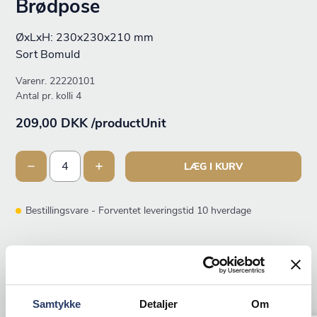
Brødpose
ØxLxH: 230x230x210 mm
Sort Bomuld
Varenr.
22220101
Antal pr. kolli 4
209,00 DKK /productUnit
LÆG I KURV
Bestillingsvare - Forventet leveringstid 10 hverdage
ANDRE KIGGEDE OGSÅ PÅ
Samtykke
Detaljer
Om