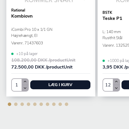
Rational
BSTK
Kombiovn
Teske P1
iCombi Pro 10 x 1/1 GN
L: 140 mm
Højrehængt, El
Rustfrit Stål
Varenr.
71437603
Varenr.
13252
+10 på lager
108.200,00 DKK /productUnit
+1000 på la
72.500,00 DKK /productUnit
3,95 DKK /p
LÆG I KURV