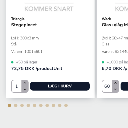
Triangle
Weck
Stegepincet
Glas u/låg M
LxH: 300x3 mm
ØxH: 60x47 mm
Stål
Glas
Varenr.
10015601
Varenr.
93144
+50 på lager
+1000 på la
72,75 DKK /productUnit
6,70 DKK /p
LÆG I KURV