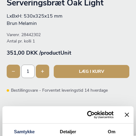
Serveringsbræt Oak Light
LxBxH: 530x325x15 mm
Brun Melamin
Varenr.
28442302
Antal pr. kolli 1
351,00 DKK /productUnit
LÆG I KURV
Bestillingsvare - Forventet leveringstid 14 hverdage
ANDRE KIGGEDE OGSÅ PÅ
Samtykke
Detaljer
Om