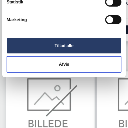
Statistik
153,00 DKK 
+300 på lager
446,00 DKK /productUnit
Så længe laver
Marketing
LÆG I KURV
Tillad alle
TILBEHØR
Afvis