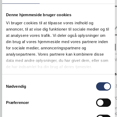
Tilbud
Denne hjemmeside bruger cookies
Vi bruger cookies til at tilpasse vores indhold og
annoncer, til at vise dig funktioner til sociale medier og til
at analysere vores trafik. Vi deler også oplysninger om
din brug af vores hjemmeside med vores partnere inden
for sociale medier, annonceringspartnere og
analysepartnere. Vores partnere kan kombinere disse
data med andre oplysninger, du har givet dem, eller som
de har indsamlet fra din brug af deres tjenester.
Serax
Opsats t/3 s
Brønnum
Bakke Buffet-Line
Samtykkevalg
LxBxH: 385x1
Nødvendig
LxB: 530x325 mm
Træ
Grå Træ
Varenr.
84337
Præferencer
Varenr.
23001001
+25 på lager
364,00 DKK 