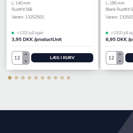
L: 140 mm
L: 195 mm
Rustfrit Stål
Blank Rustfrit S
Varenr.
13252501
Varenr.
13250
+1000 på lager
+1000 på la
3,95 DKK /productUnit
6,95 DKK /p
LÆG I KURV