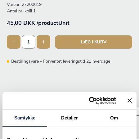
Varenr.
27200619
Antal pr. kolli 1
45,00 DKK /productUnit
LÆG I KURV
Bestillingsvare - Forventet leveringstid 21 hverdage
ANDRE KIGGEDE OGSÅ PÅ
Tilbud
Tilbud
Samtykke
Detaljer
Om