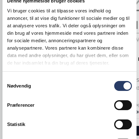
Denne hjemmeside bruger cookies
Vi bruger cookies til at tilpasse vores indhold og
annoncer, til at vise dig funktioner til sociale medier og til
at analysere vores trafik. Vi deler også oplysninger om
din brug af vores hjemmeside med vores partnere inden
for sociale medier, annonceringspartnere og
analysepartnere. Vores partnere kan kombinere disse
BSTK
BSTK
data med andre oplysninger, du har givet dem, eller som
Teske P1
Spisegaffel
de har indsamlet fra din brug af deres tjenester.
L: 140 mm
L: 195 mm
Samtykkevalg
Rustfrit Stål
Blank Rustfrit S
Nødvendig
Varenr.
13252501
Varenr.
13250
+1000 på lager
+1000 på la
Præferencer
3,95 DKK /productUnit
6,95 DKK /p
Statistik
LÆG I KURV