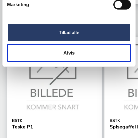
Marketing
TILBEHØR
Tillad alle
Tilbud
Tilbud
Afvis
BSTK
BSTK
Teske P1
Spisegaffel