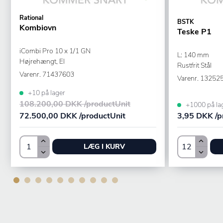
Rational
BSTK
Kombiovn
Teske P1
iCombi Pro 10 x 1/1 GN
L: 140 mm
Højrehængt, El
Rustfrit Stål
Varenr.
71437603
Varenr.
13252
+10 på lager
108.200,00 DKK /productUnit
+1000 på la
72.500,00 DKK /productUnit
3,95 DKK /p
LÆG I KURV