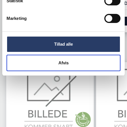
Statistik
1.039,00 DKK /productUnit
72.500,00 D
Marketing
LÆG I KURV
Tillad alle
TILBEHØR
Afvis
Tilbud
Tilbud