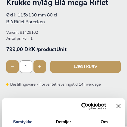
Krukke m/låg Blå mega Riflet
ØxH: 115x130 mm 80 cl
Blå Riflet Porcelæn
Varenr.
81429102
Antal pr. kolli 1
799,00 DKK /productUnit
LÆG I KURV
Bestillingsvare - Forventet leveringstid 14 hverdage
ANDRE KIGGEDE OGSÅ PÅ
Samtykke
Detaljer
Om