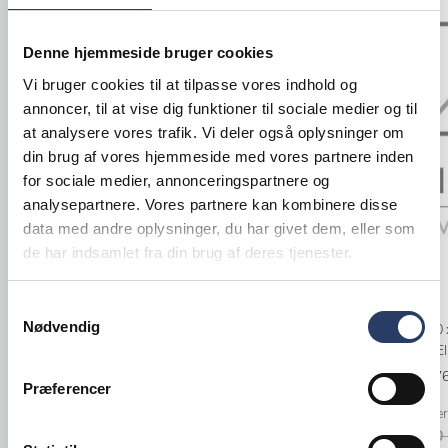
Tilbud
Denne hjemmeside bruger cookies
Vi bruger cookies til at tilpasse vores indhold og
annoncer, til at vise dig funktioner til sociale medier og til
at analysere vores trafik. Vi deler også oplysninger om
din brug af vores hjemmeside med vores partnere inden
for sociale medier, annonceringspartnere og
analysepartnere. Vores partnere kan kombinere disse
data med andre oplysninger, du har givet dem, eller som
de har indsamlet fra din brug af deres tjenester.
Rational
Royal Copenhagen
Kombiovn
Krukke m/låg Blå mega Riflet
Samtykkevalg
Nødvendig
iCombi Pro 10 
ØxH: 115x200 mm 115 cl
Højrehængt, El
Blå Riflet Porcelæn
Varenr.
71437
Varenr.
81429202
Præferencer
+10 på lager
Bestillingsvare - Forventet leveringstid 14
108.200,00 
hverdage