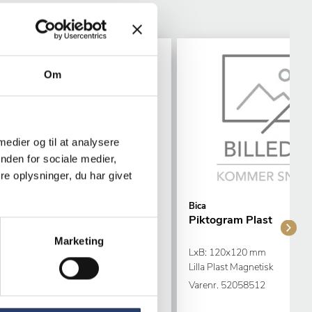
Om
 medier og til at analysere
nden for sociale medier,
e oplysninger, du har givet
Bourgeat
Bica
Kande
Piktogram Plast
Marketing
ØxH: 120x168 mm 1 L
LxB: 120x120 mm
lar Tritan
Lilla Plast Magnetisk
Varenr.
23191701
Varenr.
52058512