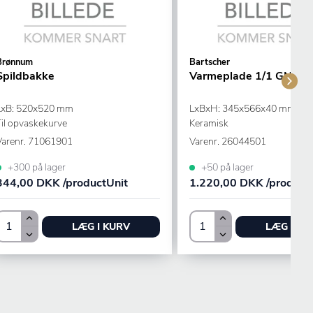
Brønnum
Bartscher
Spildbakke
Varmeplade 1/1 GN
LxB: 520x520 mm
LxBxH: 345x566x40 mm
Til opvaskekurve
Keramisk
Varenr.
71061901
Varenr.
26044501
+300 på lager
+50 på lager
344,00 DKK /productUnit
1.220,00 DKK /product
LÆG I KURV
LÆG I KU