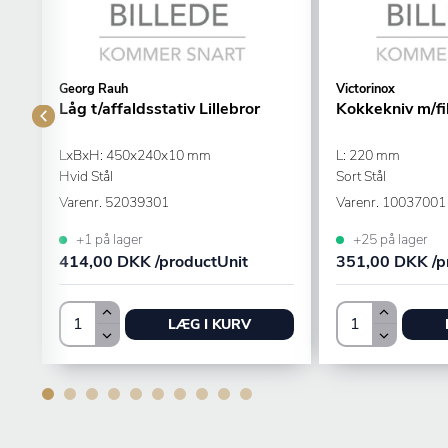
Georg Rauh
Victorinox
Låg t/affaldsstativ Lillebror
Kokkekniv m/fi
LxBxH: 450x240x10 mm
L: 220 mm
Hvid Stål
Sort Stål
Varenr.
52039301
Varenr.
10037001
+1 på lager
+25 på lager
414,00 DKK /productUnit
351,00 DKK /p
LÆG I KURV