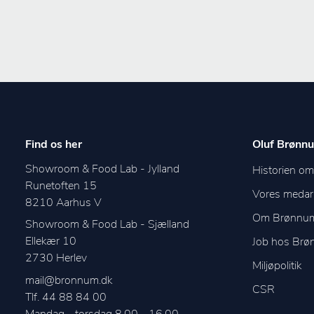
Find os her
Oluf Brønnu
Showroom & Food Lab - Jylland
Historien o
Runetoften 15
Vores medar
8210
Aarhus V
Om Brønnu
Showroom & Food Lab - Sjælland
Ellekær 10
Job hos Br
2730
Herlev
Miljøpolitik
mail@bronnum.dk
CSR
Tlf. 44 88 84 00
Mandag - torsdag 8.00 - 16.00
