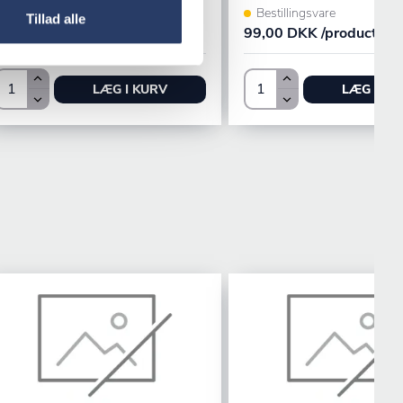
+1 på lager
Bestillingsvare
Tillad alle
140,00 DKK /productUnit
99,00 DKK /productUni
LÆG I KURV
LÆG I KU