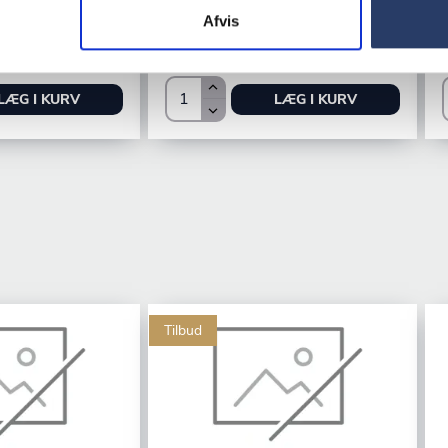
+1 på lager
Afvis
/productUnit
414,00 DKK /productUnit
LÆG I KURV
LÆG I KURV
Tilbud