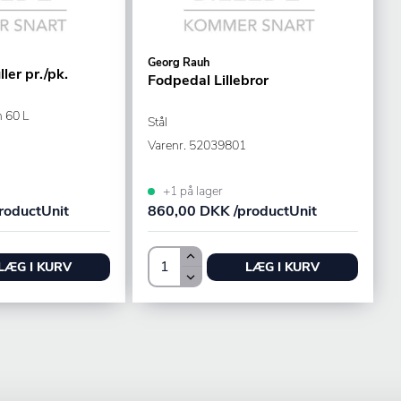
Georg Rauh
ler pr./pk.
Fodpedal Lillebror
 60 L
Stål
Varenr.
52039801
+1 på lager
roductUnit
860,00 DKK /productUnit
LÆG I KURV
LÆG I KURV