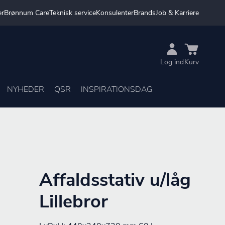
er
Brønnum Care
Teknisk service
Konsulenter
Brands
Job & Karriere
Log ind
Kurv
NYHEDER
QSR
INSPIRATIONSDAG
Affaldsstativ u/låg
Lillebror