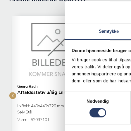
Samtykke
Denne hjemmeside bruger c
Vi bruger cookies til at tilpas
vores trafik. Vi deler også 
annonceringspartnere og anal
dem, eller som de har indsaml
Georg Rauh
Georg Rauh
Affaldsstativ u/låg Lillebror
Affaldsstativ u
Samtykkevalg
Nødvendig
LxBxH: 440x440x720 mm 60 L
LxBxH: 440x290x
Sølv Stål
Hvid Stål
Varenr.
52037101
Varenr.
52039101