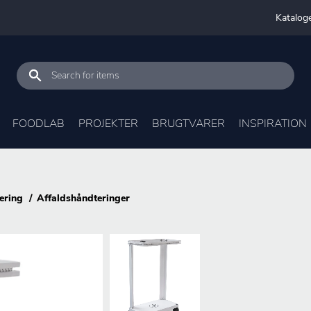
Katalog
FOODLAB
PROJEKTER
BRUGTVARER
INSPIRATION
ering
Affaldshåndteringer