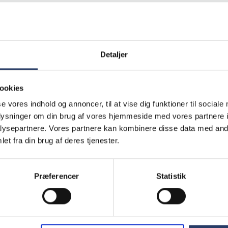
Detaljer
ookies
se vores indhold og annoncer, til at vise dig funktioner til sociale
oplysninger om din brug af vores hjemmeside med vores partnere i
ysepartnere. Vores partnere kan kombinere disse data med andr
et fra din brug af deres tjenester.
Georg Rauh
/låg Mor
Låg t/affaldsstativ Lillebror
Præferencer
Statistik
850 mm 90 L
LxBxH: 450x240x10 mm
Hvid Stål
K
Varenr.
52039301