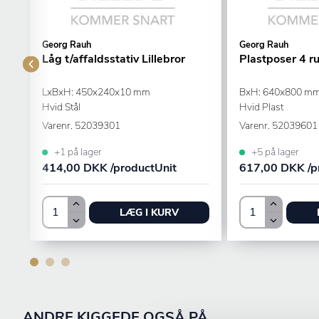
Georg Rauh
Georg Rauh
Låg t/affaldsstativ Lillebror
Plastposer 4 rul
LxBxH: 450x240x10 mm
BxH: 640x800 mm
Hvid Stål
Hvid Plast
Varenr.
52039301
Varenr.
52039601
+1 på lager
+5 på lager
414,00 DKK /productUnit
617,00 DKK /p
LÆG I KURV
ANDRE KIGGEDE OGSÅ PÅ