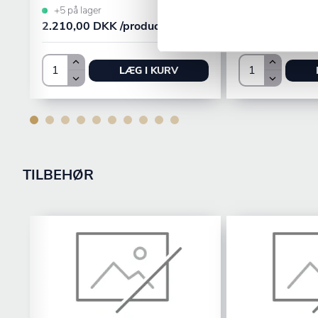
+5 på lager
+1 på lager
2.210,00 DKK /productUnit
1.350,00 DKK 
LÆG I KURV
TILBEHØR