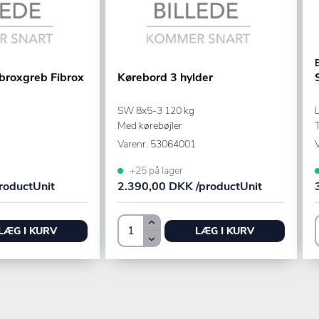
broxgreb Fibrox
Kørebord 3 hylder
SW 8x5-3 120 kg
Med kørebøjler
Varenr.
53064001
+25 på lager
roductUnit
2.390,00 DKK /productUnit
LÆG I KURV
LÆG I KURV