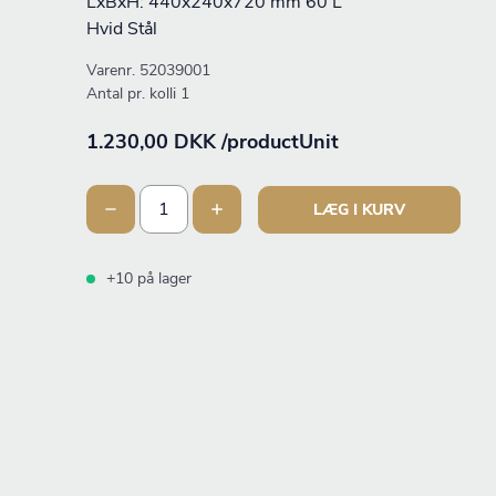
LxBxH: 440x240x720 mm 60 L
Hvid Stål
Varenr.
52039001
Antal pr. kolli 1
1.230,00 DKK /productUnit
LÆG I KURV
+10 på lager