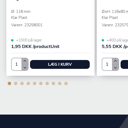
Ø: 118 mm
ØxH: 118x80 m
Klar Plast
Klar Plast
Varenr.
23258001
Varenr.
23257
+1000 på lager
+400 på lag
1,95 DKK /productUnit
5,55 DKK /p
LÆG I KURV