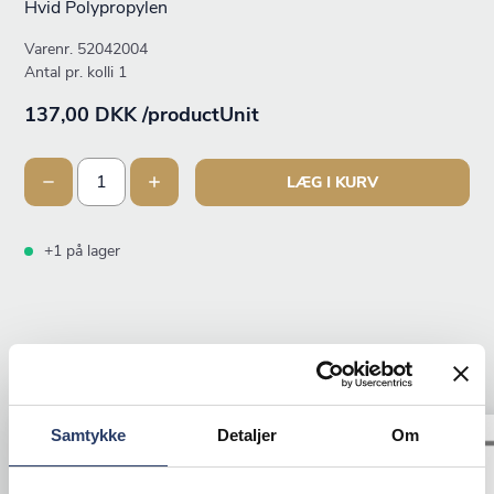
Hvid Polypropylen
Varenr.
52042004
Antal pr. kolli 1
137,00 DKK /productUnit
LÆG I KURV
+1 på lager
ANDRE KIGGEDE OGSÅ PÅ
Samtykke
Detaljer
Om
Tilbud