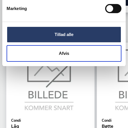
LÆG I KURV
Marketing
TILBEHØR
Tillad alle
Afvis
Condi
Condi
Låg
Bøtte