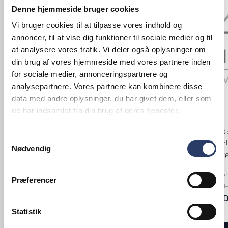
Denne hjemmeside bruger cookies
Vi bruger cookies til at tilpasse vores indhold og
annoncer, til at vise dig funktioner til sociale medier og til
at analysere vores trafik. Vi deler også oplysninger om
din brug af vores hjemmeside med vores partnere inden
for sociale medier, annonceringspartnere og
analysepartnere. Vores partnere kan kombinere disse
Rational
data med andre oplysninger, du har givet dem, eller som
Brabantia
Kombiovn
Affaldsspand Sort & Go
de har indsamlet fra din brug af deres tjenester.
iCombi Pro 10 
LxBxH: 245x200x181 mm 6 L
Samtykkevalg
Højrehængt, El
Grå Polypropylen
Nødvendig
Varenr.
71437
Varenr.
52042006
+10 på lager
Bestillingsvare - Forventet leveringstid 20
Præferencer
108.200,00 
hverdage
120,00 DKK /productUnit
72.500,00 D
Statistik