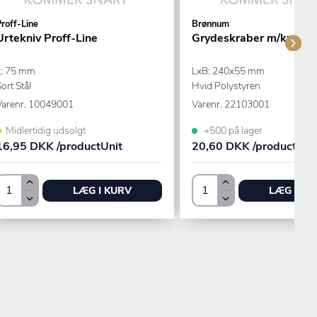
roff-Line
Brønnum
Urtekniv Proff-Line
Grydeskraber m/kunstst
L: 75 mm
LxB: 240x55 mm
ort Stål
Hvid Polystyren
Varenr.
10049001
Varenr.
22103001
Midlertidig udsolgt
+500 på lager
16,95 DKK /productUnit
20,60 DKK /productUni
LÆG I KURV
LÆG I KU