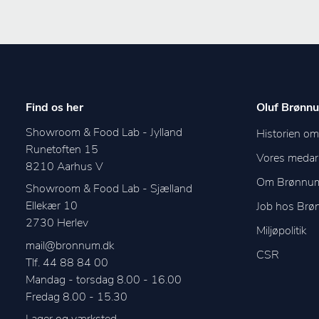
Find os her
Oluf Brønnu
Showroom & Food Lab - Jylland
Historien o
Runetoften 15
Vores medar
8210
Aarhus V
Om Brønnu
Showroom & Food Lab - Sjælland
Ellekær 10
Job hos Br
2730
Herlev
Miljøpolitik
mail@bronnum.dk
CSR
Tlf. 44 88 84 00
Mandag - torsdag 8.00 - 16.00

Fredag 8.00 - 15.30