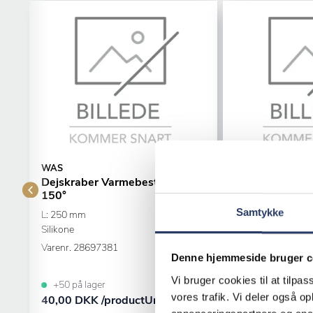
WAS
Dejskraber Varmebestandig
Sigte Bouillon
150°
Samtykke
L: 250 mm
Ø: 260 mm
Silikone
Stål
Varenr.
28697381
Varenr.
23182601
Denne hjemmeside bruger c
Vi bruger cookies til at tilpas
+50 på lager
+10 på lager
vores trafik. Vi deler også 
40,00 DKK /productUnit
216,00 DKK /p