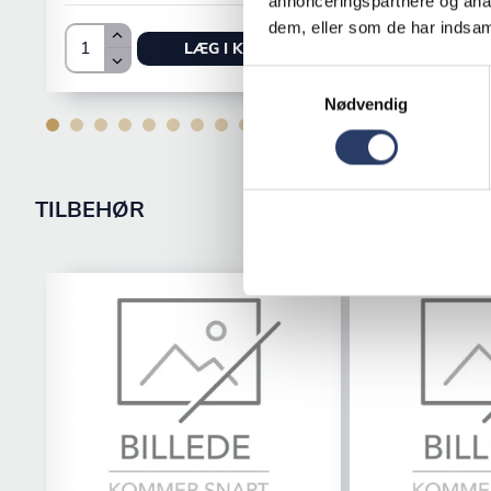
annonceringspartnere og anal
dem, eller som de har indsaml
LÆG I KURV
Samtykkevalg
Nødvendig
TILBEHØR