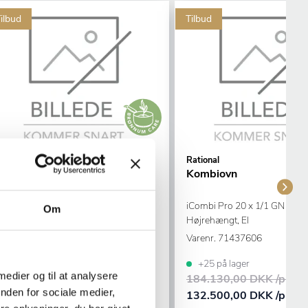
ilbud
Tilbud
ational
Rational
Kombiovn
Kombiovn
iCombi Classic 10 x 1/1 GN
iCombi Pro 20 x 1/1 GN
Om
Højrehængt, El
Højrehængt, El
Varenr.
71437503
Varenr.
71437606
+1 på lager
+25 på lager
 medier og til at analysere
87.250,00 DKK /productUnit
184.130,00 DKK /produ
nden for sociale medier,
62.800,00 DKK /productUnit
132.500,00 DKK /produ