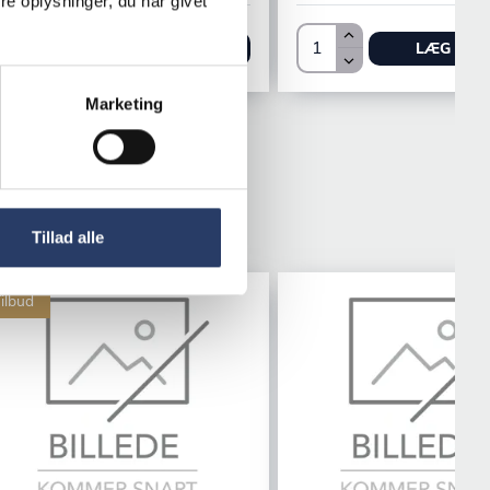
e oplysninger, du har givet
LÆG I KURV
LÆG I KU
Marketing
Tillad alle
ilbud