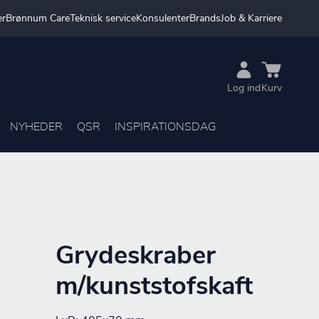
er
Brønnum Care
Teknisk service
Konsulenter
Brands
Job & Karriere
Log ind
Kurv
NYHEDER
QSR
INSPIRATIONSDAG
Grydeskraber
m/kunststofskaft