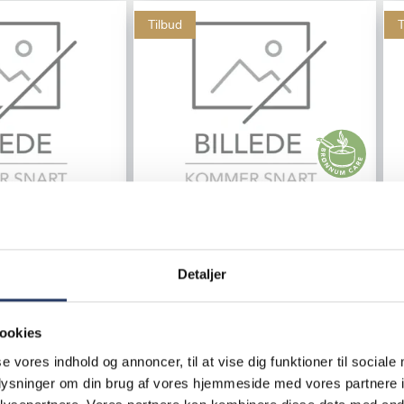
Tilbud
T
Rational
R
Kombiovn
iCombi Pro 10 x 1/1 GN
Detaljer
Højrehængt, El
Varenr.
71437603
ookies
+10 på lager
se vores indhold og annoncer, til at vise dig funktioner til sociale
108.200,00 DKK /productUnit
oplysninger om din brug af vores hjemmeside med vores partnere i
roductUnit
72.500,00 DKK /productUnit