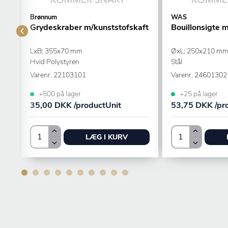
Brønnum
WAS
Grydeskraber m/kunststofskaft
Bouillonsigte 
LxB: 355x70 mm
ØxL: 250x210 m
Hvid Polystyren
Stål
Varenr.
22103101
Varenr.
24601302
+500 på lager
+25 på lager
35,00 DKK /productUnit
53,75 DKK /pr
LÆG I KURV