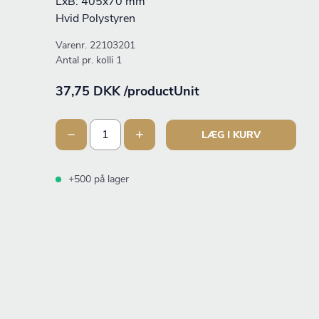
LxB: 405x70 mm
Hvid Polystyren
Varenr.
22103201
Antal pr. kolli 1
37,75 DKK /productUnit
LÆG I KURV
+500 på lager