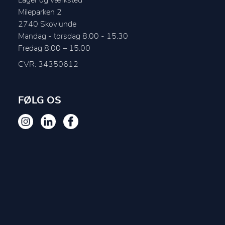
Lager og værksted
Mileparken 2
2740
Skovlunde
Mandag - torsdag 8.00 - 15.30

CVR: 34350612
FØLG OS
Du er nu logget ind som {customerName}