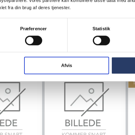
ysepartnere. Vores partnere kan kombinere disse data med andr
et fra din brug af deres tjenester.
LÆG I KURV
LÆG I KURV
Præferencer
Statistik
Afvis
T