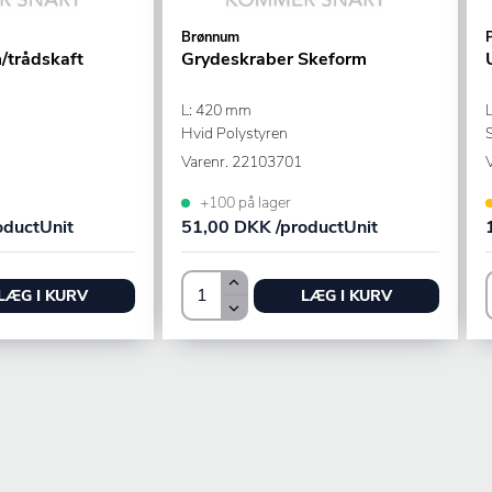
Brønnum
P
m/trådskaft
Grydeskraber Skeform
m
L: 420 mm
Hvid Polystyren
S
Varenr.
22103701
+100 på lager
oductUnit
51,00 DKK /productUnit
LÆG I KURV
LÆG I KURV