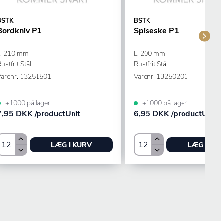
BSTK
BSTK
Bordkniv P1
Spiseske P1
L: 210 mm
L: 200 mm
ustfrit Stål
Rustfrit Stål
Varenr.
13251501
Varenr.
13250201
+1000 på lager
+1000 på lager
7,95 DKK /productUnit
6,95 DKK /productUnit
LÆG I KURV
LÆG I KU