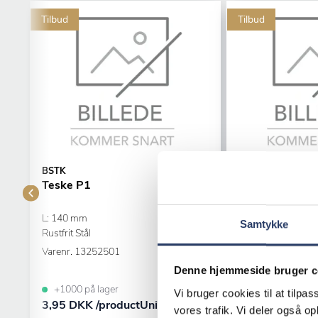
Tilbud
Tilbud
BSTK
BSTK
Teske P1
Spisegaffel P1
L: 140 mm
L: 195 mm
Samtykke
Rustfrit Stål
Blank Rustfrit Stål
Varenr.
13252501
Varenr.
13250301
Denne hjemmeside bruger c
+1000 på lager
+1000 på lager
Vi bruger cookies til at tilpas
3,95 DKK /productUnit
6,95 DKK /pro
vores trafik. Vi deler også 