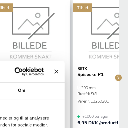
ilbud
Tilbud
BSTK
BSTK
Bordkniv P1
Spiseske P1
L: 210 mm
L: 200 mm
Om
ustfrit Stål
Rustfrit Stål
Varenr.
13251501
Varenr.
13250201
+1000 på lager
+1000 på lager
 medier og til at analysere
7,95 DKK /productUnit
6,95 DKK /productUnit
nden for sociale medier,