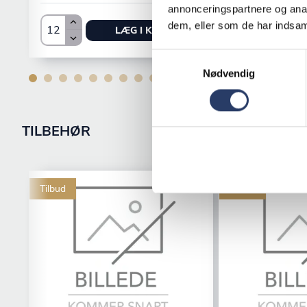
annonceringspartnere og anal
dem, eller som de har indsaml
LÆG I KURV
Samtykkevalg
Nødvendig
TILBEHØR
Tilbud
Tilbud