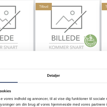
Tilbud
T
Rational
Kombiovn
iCombi Pro 10 x 1/1 GN
Detaljer
Højrehængt, El
R
Varenr.
71437603
ookies
+10 på lager
108.200,00 DKK /productUnit
se vores indhold og annoncer, til at vise dig funktioner til sociale
ductUnit
72.500,00 DKK /productUnit
oplysninger om din brug af vores hjemmeside med vores partnere i