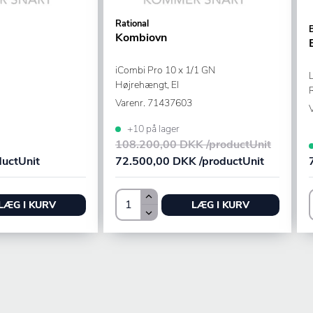
Rational
Kombiovn
iCombi Pro 10 x 1/1 GN
Højrehængt, El
R
Varenr.
71437603
+10 på lager
108.200,00 DKK /productUnit
ductUnit
72.500,00 DKK /productUnit
LÆG I KURV
LÆG I KURV