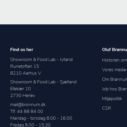
Find os her
Oluf Brønnu
Showroom & Food Lab - Jylland
Historien o
Runetoften 15
Vores medar
8210
Aarhus V
Om Brønnu
Showroom & Food Lab - Sjælland
Ellekær 10
Job hos Br
2730
Herlev
Miljøpolitik
mail@bronnum.dk
CSR
Tlf. 44 88 84 00
Mandag - torsdag 8.00 - 16.00

Fredag 8.00 - 15.30