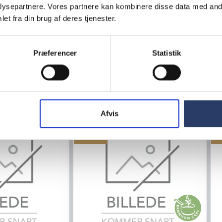
ysepartnere. Vores partnere kan kombinere disse data med andr
et fra din brug af deres tjenester.
LÆG I KURV
LÆG I KURV
Præferencer
Statistik
Afvis
Tilbud
T