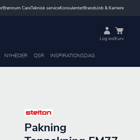
er
Brønnum Care
Teknisk service
Konsulenter
Brands
Job & Karriere
Log ind
Kurv
NYHEDER
QSR
INSPIRATIONSDAG
Pakning