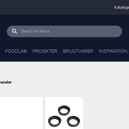
Katalog
FOODLAB
PROJEKTER
BRUGTVARER
INSPIRATION
kander