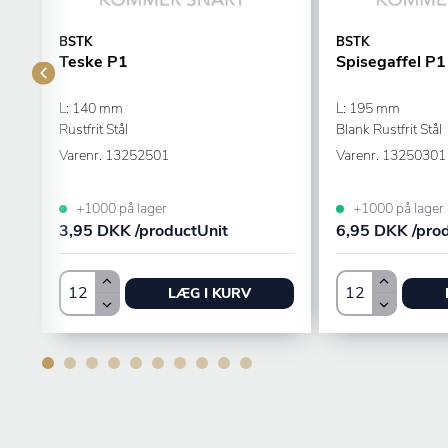
BSTK
BSTK
Teske P1
Spisegaffel P1
L: 140 mm
L: 195 mm
Rustfrit Stål
Blank Rustfrit Stål
Varenr.
13252501
Varenr.
13250301
+1000 på lager
+1000 på lager
3,95 DKK /productUnit
6,95 DKK /pro
LÆG I KURV