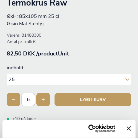
Termokrus Raw
ØxH: 85x105 mm 25 cl
Grøn Mat Stentøj
Varenr.
81488300
Antal pr. kolli 6
82,50 DKK /productUnit
indhold
LÆG I KURV
+10 på lager