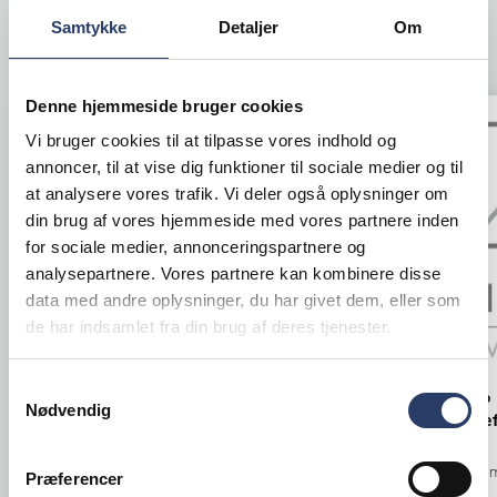
Samtykke
Detaljer
Om
ANDRE KIGGEDE OGSÅ PÅ
Denne hjemmeside bruger cookies
Vi bruger cookies til at tilpasse vores indhold og
annoncer, til at vise dig funktioner til sociale medier og til
at analysere vores trafik. Vi deler også oplysninger om
din brug af vores hjemmeside med vores partnere inden
for sociale medier, annonceringspartnere og
analysepartnere. Vores partnere kan kombinere disse
data med andre oplysninger, du har givet dem, eller som
de har indsamlet fra din brug af deres tjenester.
Samtykkevalg
Aida
Bormioli Rocco
Nødvendig
Krus u/hank Northern Green
Skål Mr Che
ØxH: 80x80 mm 30 cl
ØxH: 140x61 m
Præferencer
Grøn Mat Stentøj
Klar Glas