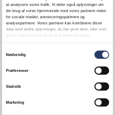
Overkop Monaco
at analysere vores trafik. Vi deler også oplysninger om
din brug af vores hjemmeside med vores partnere inden
23 cl
for sociale medier, annonceringspartnere og
Hvid Porcelæn
analysepartnere. Vores partnere kan kombinere disse
Varenr.
data med andre oplysninger, du har givet dem, eller som
80672901
Antal pr. kolli 1
de har indsamlet fra din brug af deres tjenester.
73,25 DKK /stk
Samtykkevalg
40,00 DKK /stk
Nødvendig
Så længe lager haves
Præferencer
LÆG I KURV
Statistik
+10 på lager
Marketing
Brønnum Care mærkning af miljø-og