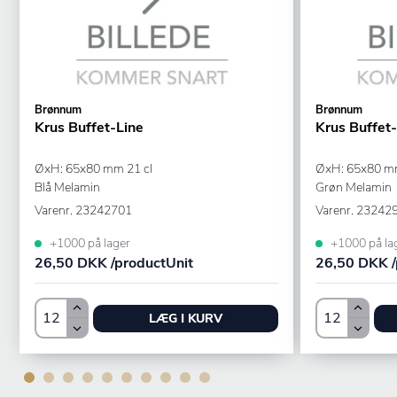
Brønnum
Brønnum
Krus Buffet-Line
Krus Buffet
ØxH: 65x80 mm 21 cl
ØxH: 65x80 mm
Blå Melamin
Grøn Melamin
Varenr.
23242701
Varenr.
23242
+1000 på lager
+1000 på la
26,50 DKK /productUnit
26,50 DKK /
LÆG I KURV