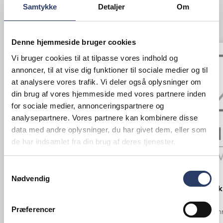
Samtykke
Detaljer
Om
ANDRE KIGGEDE OGSÅ PÅ
Denne hjemmeside bruger cookies
Vi bruger cookies til at tilpasse vores indhold og
annoncer, til at vise dig funktioner til sociale medier og til
at analysere vores trafik. Vi deler også oplysninger om
din brug af vores hjemmeside med vores partnere inden
for sociale medier, annonceringspartnere og
analysepartnere. Vores partnere kan kombinere disse
data med andre oplysninger, du har givet dem, eller som
de har indsamlet fra din brug af deres tjenester.
Samtykkevalg
Brønnum
Rosti
Nødvendig
Krus Buffet-Line
Krus Børnek
Præferencer
ØxH: 65x80 mm 21 cl
ØxH: 72x97 mm
Blå Melamin
Hvid Melamin