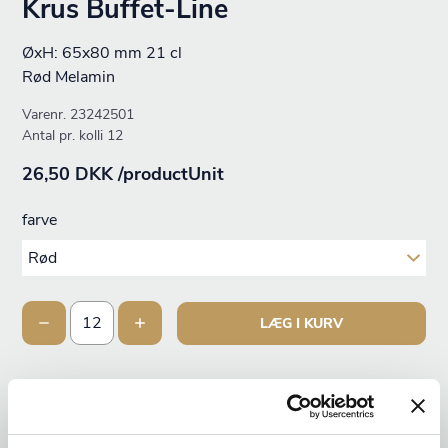
Krus Buffet-Line
ØxH: 65x80 mm 21 cl
Rød Melamin
Varenr.
23242501
Antal pr. kolli 12
26,50 DKK /productUnit
farve
LÆG I KURV
+1000 på lager