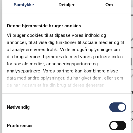
Samtykke
Detaljer
Om
Denne hjemmeside bruger cookies
Vi bruger cookies til at tilpasse vores indhold og
annoncer, til at vise dig funktioner til sociale medier og til
at analysere vores trafik. Vi deler også oplysninger om
din brug af vores hjemmeside med vores partnere inden
for sociale medier, annonceringspartnere og
analysepartnere. Vores partnere kan kombinere disse
data med andre oplysninger, du har givet dem, eller som
de har indsamlet fra din brug af deres tjenester.
Tefcold
APS
Displaykøle
Skål Friendly
Samtykkevalg
UR600G
Nødvendig
LxBxH: 75x70x45 mm 5 cl
1 hængsl. glas
Hvid Genbrugsplast
Varenr.
73929
Varenr.
27024024
Præferencer