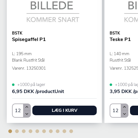
BSTK
BSTK
Spisegaffel P1
Teske P1
L: 195 mm
L: 140 mm
Blank Rustfrit Stål
Rustfrit Stål
Varenr.
13250301
Varenr.
13252
+1000 på lager
+1000 på la
6,95 DKK /productUnit
3,95 DKK /p
LÆG I KURV