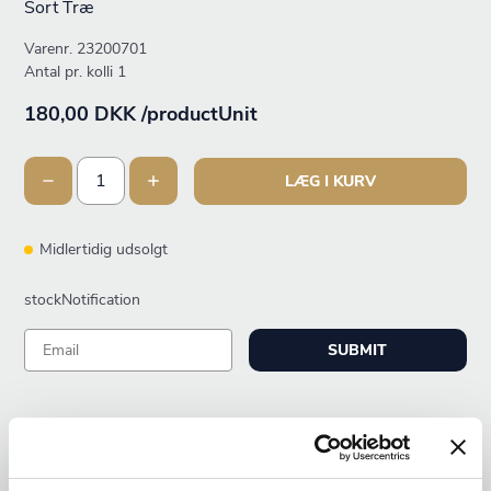
Sort Træ
Varenr.
23200701
Antal pr. kolli 1
180,00 DKK /productUnit
LÆG I KURV
Midlertidig udsolgt
stockNotification
SUBMIT
ANDRE KIGGEDE OGSÅ PÅ