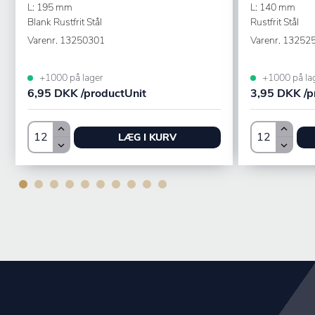
L: 195 mm
L: 140 mm
Blank Rustfrit Stål
Rustfrit Stål
Varenr.
13250301
Varenr.
13252
+1000 på lager
+1000 på la
6,95 DKK /productUnit
3,95 DKK /p
LÆG I KURV