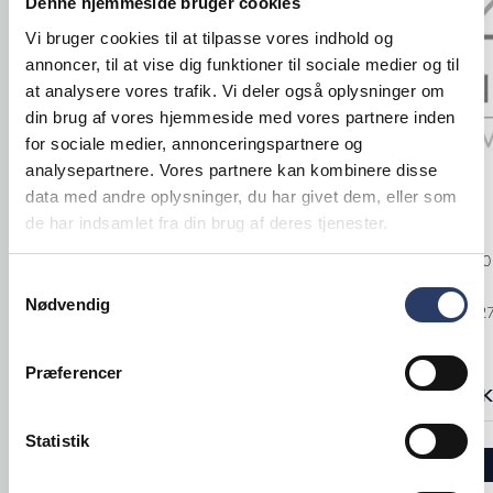
Denne hjemmeside bruger cookies
Vi bruger cookies til at tilpasse vores indhold og
annoncer, til at vise dig funktioner til sociale medier og til
at analysere vores trafik. Vi deler også oplysninger om
din brug af vores hjemmeside med vores partnere inden
for sociale medier, annonceringspartnere og
analysepartnere. Vores partnere kan kombinere disse
APS
APS
data med andre oplysninger, du har givet dem, eller som
Låg
Låg
de har indsamlet fra din brug af deres tjenester.
ØxH: 500x260 mm
ØxH: 405x24
Klar SAN
Samtykkevalg
Klar SAN
Varenr.
25002802
Nødvendig
Varenr.
25002
Bestillingsvare - Forventet leveringstid 14
hverdage
+1 på lager
Præferencer
506,00 DKK /productUnit
196,00 DKK 
Statistik
LÆG I KURV