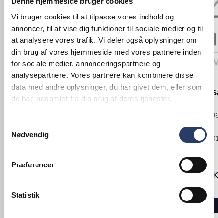
Denne hjemmeside bruger cookies
Vi bruger cookies til at tilpasse vores indhold og
annoncer, til at vise dig funktioner til sociale medier og til
at analysere vores trafik. Vi deler også oplysninger om
din brug af vores hjemmeside med vores partnere inden
for sociale medier, annonceringspartnere og
analysepartnere. Vores partnere kan kombinere disse
Brønnum
APS
data med andre oplysninger, du har givet dem, eller som
Låg 1/1 GN Buffet-Line
Køleplade S
de har indsamlet fra din brug af deres tjenester.
LxBxH: 530x325x100 mm
LxBxH: 580x3
Samtykkevalg
Klar Polycarbonat
Sort Akryl
Nødvendig
Varenr.
23000001
Varenr.
27200
+10 på lager
+1 på lager
Præferencer
351,00 DKK /productUnit
848,00 DKK 
Statistik
LÆG I KURV