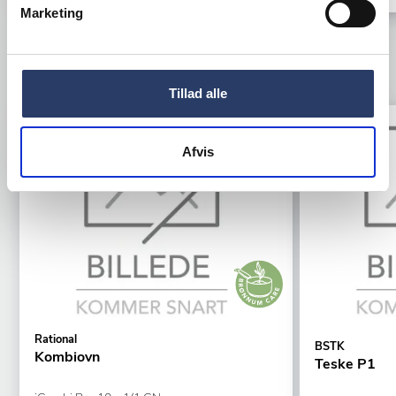
Marketing
TILBEHØR
Tillad alle
Tilbud
Tilbud
Afvis
Rational
BSTK
Kombiovn
Teske P1