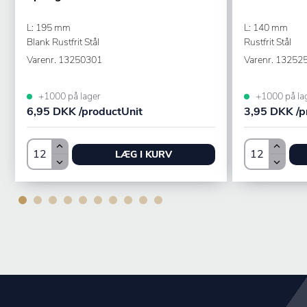
L: 195 mm
L: 140 mm
Blank Rustfrit Stål
Rustfrit Stål
Varenr.
13250301
Varenr.
13252
+1000 på lager
+1000 på la
6,95 DKK /productUnit
3,95 DKK /p
LÆG I KURV