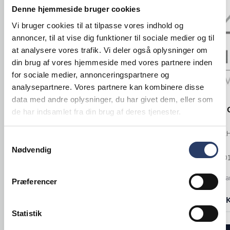
Denne hjemmeside bruger cookies
Vi bruger cookies til at tilpasse vores indhold og
annoncer, til at vise dig funktioner til sociale medier og til
at analysere vores trafik. Vi deler også oplysninger om
din brug af vores hjemmeside med vores partnere inden
for sociale medier, annonceringspartnere og
analysepartnere. Vores partnere kan kombinere disse
data med andre oplysninger, du har givet dem, eller som
Steelite
APS
Bordlampe 
de har indsamlet fra din brug af deres tjenester.
Bordlampe Genopladelig Alva
PIRLO 300 Bx
ØxH: 80x250 mm
Samtykkevalg
Hvid mat
Rust Metal
Nødvendig
Varenr.
97000
Varenr.
25510025
Bestillingsva
Præferencer
+5 på lager
hverdage
424,00 DKK /productUnit
1.231,00 DK
Statistik