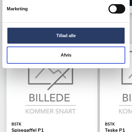
LÆG I KURV
Marketing
TILBEHØR
Tillad alle
Tilbud
Tilbud
Afvis
BSTK
BSTK
Spisegaffel P1
Teske P1