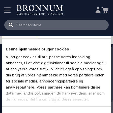
Samtykke
Detaljer
Om
Denne hjemmeside bruger cookies
Vi bruger cookies til at tilpasse vores indhold og
annoncer, til at vise dig funktioner til sociale medier og til
Find os her
at analysere vores trafik. Vi deler også oplysninger om
din brug af vores hjemmeside med vores partnere inden
Oluf Brønnum & Co. A/S
for sociale medier, annonceringspartnere og
Handelsbetingelser
analysepartnere. Vores partnere kan kombinere disse
data med andre oplysninger, du har givet dem, eller som
de har indsamlet fra din brug af deres tjenester.
FØLG OS