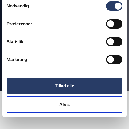
Samtykkevalg
Nødvendig
DIN GARANTI FOR KVALITET
Præferencer
Statistik
Copyright © 2026 by Brønnum
Marketing
Tillad alle
1
Afvis
Du er nu logget ind som {customerName}