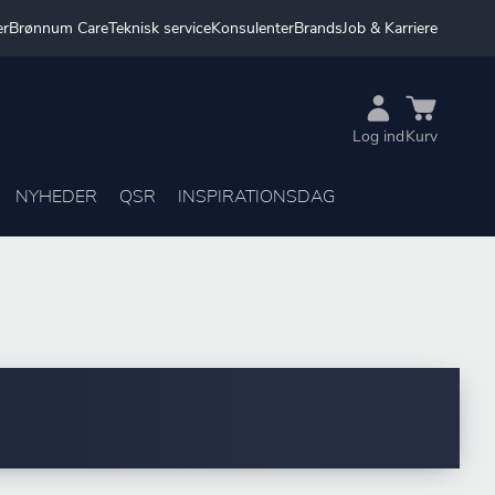
er
Brønnum Care
Teknisk service
Konsulenter
Brands
Job & Karriere
Log ind
Kurv
NYHEDER
QSR
INSPIRATIONSDAG