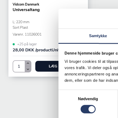
Vidcom Danmark
Universaltang
L: 220 mm
Sort Plast
Varenr.
11026001
Samtykke
+25 på lager
28,00 DKK /productUnit
Denne hjemmeside bruger c
Vi bruger cookies til at tilpas
LÆG I KURV
vores trafik. Vi deler også 
annonceringspartnere og anal
dem, eller som de har indsaml
Samtykkevalg
Nødvendig