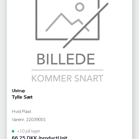
Ulstrup
Tylle Sæt
Hvid Plast
Varenr.
22039001
+10 på lager
66,25 DKK /productUnit