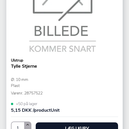
Ulstrup
Tylle Stjerne
Ø: 10 mm
Plast
Varenr.
28757522
+50 på lager
5,15 DKK /productUnit
LÆG I KURV