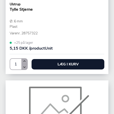
Ulstrup
Tylle Stjerne
Ø: 6 mm
Plast
Varenr.
28757322
+25 på lager
5,15 DKK /productUnit
LÆG I KURV