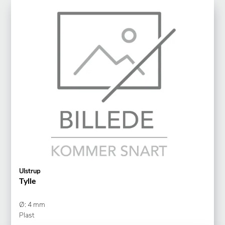
Ulstrup
Tylle
Ø: 4 mm
Plast