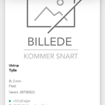
Ulstrup
Tylle
Ø: 2 mm
Plast
Varenr.
28756922
+50 på lager