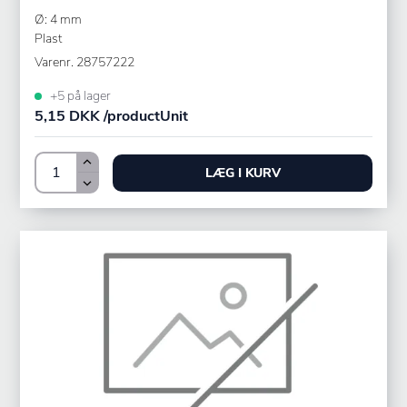
Ø: 4 mm
Plast
Varenr.
28757222
+5 på lager
5,15 DKK /productUnit
LÆG I KURV