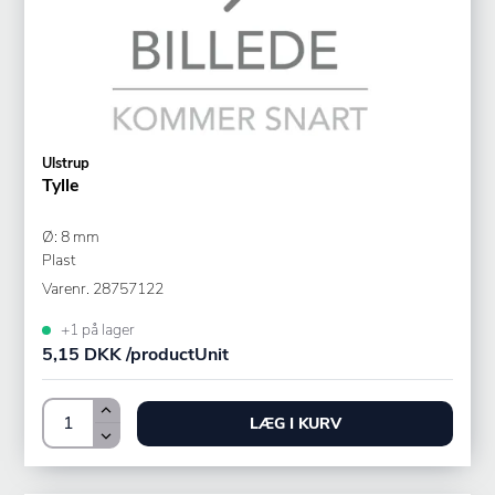
Ulstrup
Tylle
Ø: 8 mm
Plast
Varenr.
28757122
+1 på lager
5,15 DKK /productUnit
LÆG I KURV