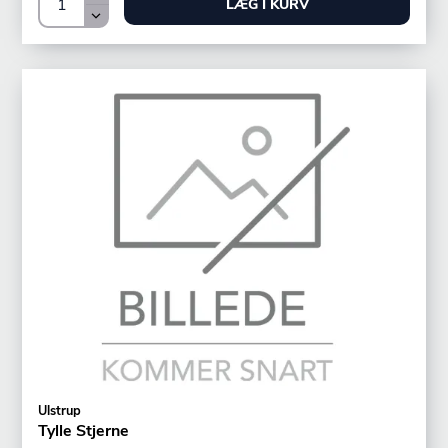
LÆG I KURV
Ulstrup
Tylle Stjerne