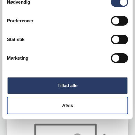
Nødvendig
Præferencer
Ulstrup
Tylle Stjerne
Statistik
Ø: 8 mm
Plast
Marketing
Varenr.
28757422
+50 på lager
5,15 DKK /productUnit
Tillad alle
LÆG I KURV
Afvis