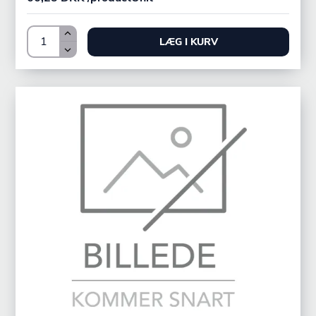
LÆG I KURV