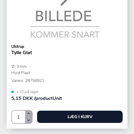
Ulstrup
Tylle Glat
Ø: 3 mm
Hvid Plast
Varenr.
28756921
+10 på lager
5,15 DKK /productUnit
LÆG I KURV