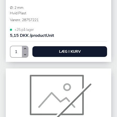
Ø: 2 mm
Hvid Plast
Varenr.
28757221
+25 på lager
5,15 DKK /productUnit
LÆG I KURV