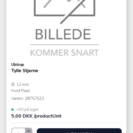
Ulstrup
Tylle Stjerne
Ø: 12 mm
Hvid Plast
Varenr.
28757523
+50 på lager
5,00 DKK /productUnit