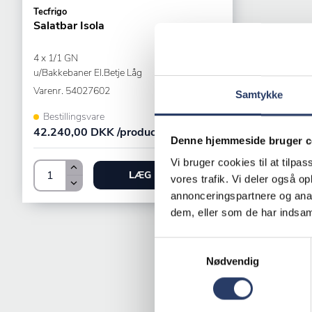
Tecfrigo
Salatbar Isola
4 x 1/1 GN
u/Bakkebaner El.Betje Låg
Varenr.
54027602
Samtykke
Bestillingsvare
42.240,00 DKK /productUnit
Denne hjemmeside bruger c
Vi bruger cookies til at tilpas
LÆG I KURV
vores trafik. Vi deler også 
annonceringspartnere og anal
dem, eller som de har indsaml
Samtykkevalg
Nødvendig