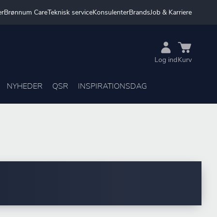
er
Brønnum Care
Teknisk service
Konsulenter
Brands
Job & Karriere
Log ind
Kurv
NYHEDER
QSR
INSPIRATIONSDAG